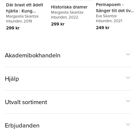
Permapoem -
Där brast ett ädelt
Historiska dramer
Sånger till det liv
hjärta : Kung
Margareta Skantze
Eva Skantze
som varit
Margareta Skantze
Kristian II och hans
Inbunden
, 2022
Inbunden
, 2021
Inbunden
, 2019
värld
299 kr
249 kr
299 kr
Akademibokhandeln
Hjälp
Utvalt sortiment
Erbjudanden