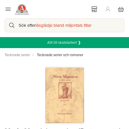
Sök efter
läsglädje bland miljontals titlar
Allt till skolstarten! ❯
Tecknade serier
Tecknade serier och romaner