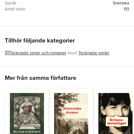
Språk
Svenska
Antal sidor
110
Förlag
Arakne Förlag AB
ISBN
9789197287609
Tillhör följande kategorier
Tecknade serier och romaner
inom
Tecknade serier
Hoppa över listan
Mer från samma författare