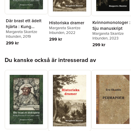
Där brast ett ädelt
Kvinnomonologer :
Historiska dramer
hjärta : Kung
Sju manuskript
Margareta Skantze
Margareta Skantze
Kristian II och hans
Inbunden
, 2022
Margareta Skantze
Inbunden
, 2019
värld
Inbunden
, 2023
299 kr
299 kr
299 kr
Hoppa över listan
Du kanske också är intresserad av