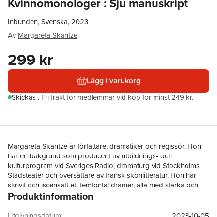
Kvinnomonologer : Sju manuskript
Inbunden, Svenska, 2023
Av
Margareta Skantze
299 kr
Lägg i varukorg
Skickas
.
Fri frakt för medlemmar vid köp för minst 249 kr.
Margareta Skantze är författare, dramatiker och regissör. Hon
har en bakgrund som producent av utbildnings- och
kulturprogram vid Sveriges Radio, dramaturg vid Stockholms
Stadsteater och översättare av fransk skönlitteratur. Hon har
skrivit och iscensatt ett femtontal dramer, alla med starka och
Produktinformation
sammansatta kvinnor i bärande roller. Om dessa manuskript till
sju kvinnomonologer skriver hon:
"Dessa monologer bygger på mitt livslånga utforskande av den
Utgivningsdatum
2023-10-05