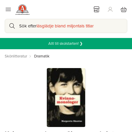
Sök efter
läsglädje bland miljontals titlar
Allt till skolstarten! ❯
Skönlitteratur
Dramatik