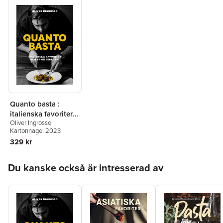
Quanto basta :
italienska favoriter
Oliver Ingrosso
och familjerecept
Kartonnage
, 2023
329 kr
Hoppa över listan
Du kanske också är intresserad av