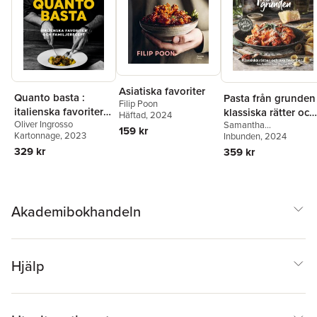
Asiatiska favoriter
Quanto basta :
Pasta från grunden 
Filip Poon
italienska favoriter
klassiska rätter och
Häftad
, 2024
Oliver Ingrosso
Samantha
och familjerecept
nya favoriter
159 kr
Kartonnage
, 2023
Santambrogio-Öberg
Inbunden
, 2024
329 kr
359 kr
Akademibokhandeln
Hjälp