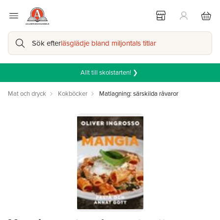
Sök efter
läsglädje bland miljontals titlar
Allt till skolstarten! ❯
Mat och dryck
Kokböcker
Matlagning: särskilda råvaror