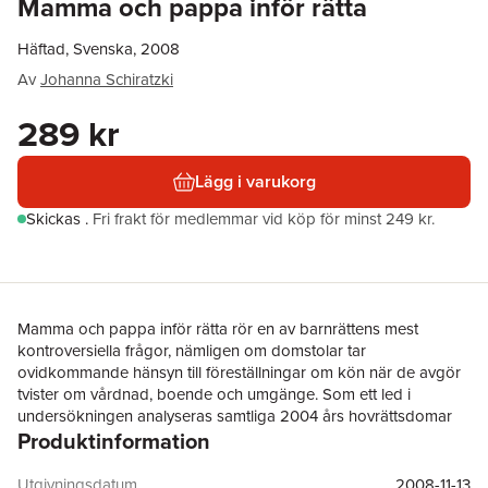
Mamma och pappa inför rätta
Häftad, Svenska, 2008
Av
Johanna Schiratzki
289 kr
Lägg i varukorg
Skickas
.
Fri frakt för medlemmar vid köp för minst 249 kr.
Mamma och pappa inför rätta rör en av barnrättens mest
kontroversiella frågor, nämligen om domstolar tar
ovidkommande hänsyn till föreställningar om kön när de avgör
tvister om vårdnad, boende och umgänge. Som ett led i
undersökningen analyseras samtliga 2004 års hovrättsdomar
Produktinformation
om vårdnad, boende och umgänge samt ett urval
hovrättsdomar från år 2007. Resultaten visar
sammanfattningsvis att domstol inte tar otillbörlig hänsyn till
Utgivningsdatum
2008-11-13