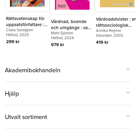
Rättsvetenskap för
Vårdnadstvister : e
Vårdnad, boende
uppsatsförfattare :
rättssociologisk
och umgänge : samt
Claes Sandgren
Ämne, material,
Annika Rejmer
studie av tingsrätts
Mats Sjösten
verkställigheten av
Häftad
, 2025
Inbunden
, 2003
metod,
funktion vid
Häftad
, 2024
sådana avgöranden
299 kr
419 kr
argumentation
handläggning av
979 kr
och
vårdnadskonflikter
överenskommelser
med utgångspunkt
från barnets bästa
Akademibokhandeln
Hjälp
Utvalt sortiment