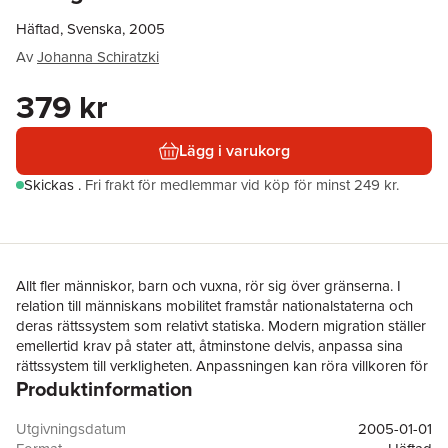
Häftad, Svenska, 2005
Av
Johanna Schiratzki
379 kr
Lägg i varukorg
Skickas
.
Fri frakt för medlemmar vid köp för minst 249 kr.
Allt fler människor, barn och vuxna, rör sig över gränserna. I
relation till människans mobilitet framstår nationalstaterna och
deras rättssystem som relativt statiska. Modern migration ställer
emellertid krav på stater att, åtminstone delvis, anpassa sina
rättssystem till verkligheten. Anpassningen kan röra villkoren för
Produktinformation
omfattningen av rättigheter och skyldigheter för utlänningar i
förhållande till den nya staten. En grundläggande fråga är enligt
vilken rättsordning barns, föräldrars och samhällets inbördes
Utgivningsdatum
2005-01-01
rättigheter och skyldigheter skall regleras. En annan är i vilken