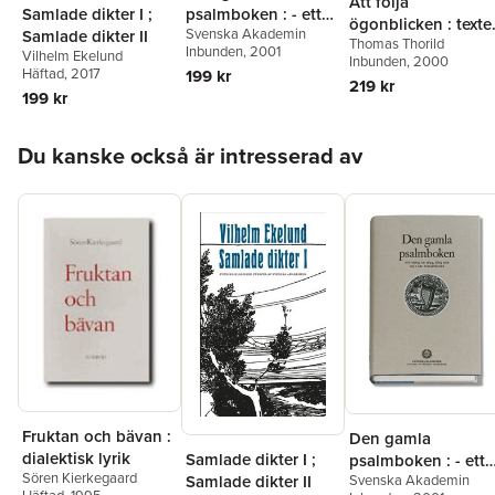
Att följa
Samlade dikter I ;
psalmboken : - ett
ögonblicken : texte
Svenska Akademin
Samlade dikter II
urval ur 1695, 1819
Thomas Thorild
i urval
Inbunden
, 2001
Vilhelm Ekelund
och 1937 års
Inbunden
, 2000
Häftad
, 2017
199 kr
psalmböcker
219 kr
199 kr
Hoppa över listan
Du kanske också är intresserad av
Fruktan och bävan :
Den gamla
dialektisk lyrik
Samlade dikter I ;
psalmboken : - ett
Sören Kierkegaard
Svenska Akademin
Samlade dikter II
urval ur 1695, 1819