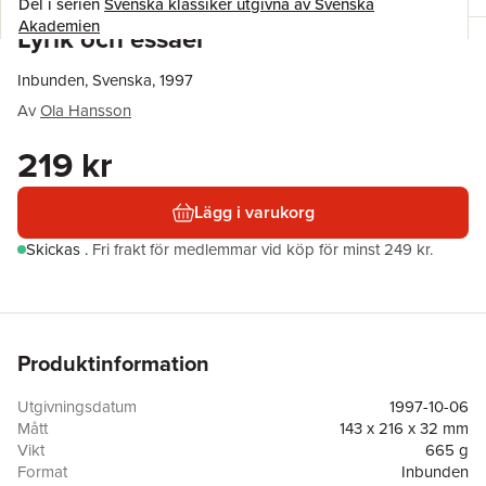
Del i serien
Svenska klassiker utgivna av Svenska
Akademien
Lyrik och essäer
Inbunden, Svenska, 1997
Av
Ola Hansson
219 kr
Lägg i varukorg
Skickas
.
Fri frakt för medlemmar vid köp för minst 249 kr.
Produktinformation
Utgivningsdatum
1997-10-06
Mått
143 x 216 x 32 mm
Vikt
665 g
Format
Inbunden