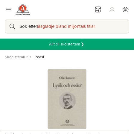
Sök efter
läsglädje bland miljontals titlar
Allt till skolstarten! ❯
Skönlitteratur
Poesi