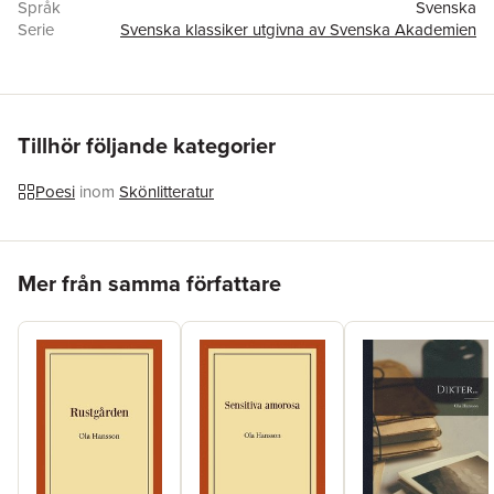
Språk
Svenska
Serie
Svenska klassiker utgivna av Svenska Akademien
Antal sidor
376
Upplaga
1
Förlag
Norstedts
ISBN
9789174864939
Miljömärkning
FSC
Tillhör följande kategorier
Poesi
inom
Skönlitteratur
Hoppa över listan
Mer från samma författare