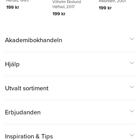
Häftad
, 1995
Inbunden
, 2001
Vilhelm Ekelund
och 1937 års
199 kr
Häftad
, 2017
199 kr
psalmböcker
199 kr
Akademibokhandeln
Hjälp
Utvalt sortiment
Erbjudanden
Inspiration & Tips