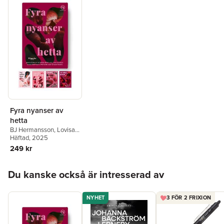
Fyra nyanser av
hetta
BJ Hermansson
,
Lovisa
Wistrand
Häftad
, 2025
,
Maria Brundin
,
Stefan Holm
,
Jessica
249 kr
Eriksson
,
Sara Olsson
Hoppa över listan
Du kanske också är intresserad av
NYHET
3 FÖR 2 FRIXION