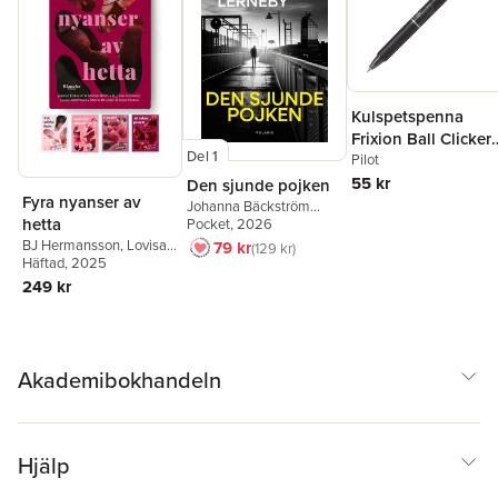
Kulspetspenna
Frixion Ball Clicker
Del 1
0.7 svart, raderbar
Pilot
55 kr
Den sjunde pojken
Fyra nyanser av
Johanna Bäckström
hetta
Lerneby
Pocket
, 2026
BJ Hermansson
,
Lovisa
79 kr
129 kr
Wistrand
Häftad
, 2025
,
Maria Brundin
,
Stefan Holm
,
Jessica
249 kr
Eriksson
,
Sara Olsson
Akademibokhandeln
Hjälp