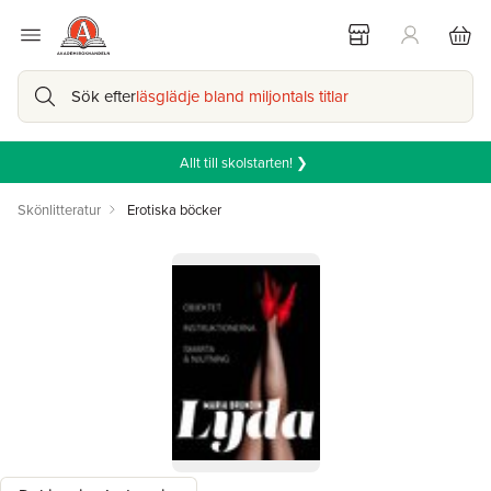
Sök efter
läsglädje bland miljontals titlar
Allt till skolstarten! ❯
Skönlitteratur
Erotiska böcker