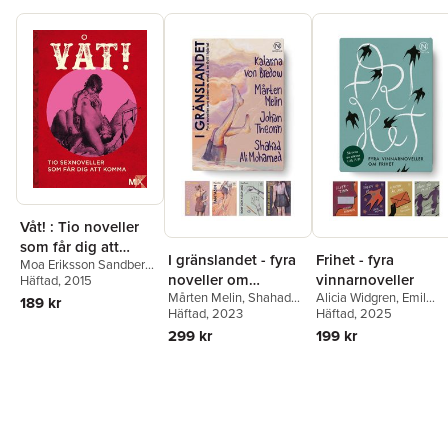
Novellix ger ut stora läsupplevelser i litet format! En novell per
bok, och alltid med originalomslag av svenska formgivare,
illustratörer och konstnärer. Novellerna säljs både styckvis och
förpackade i fina presentaskar.
Våt! : Tio noveller
som får dig att
I gränslandet - fyra
Frihet - fyra
Moa Eriksson Sandberg
,
komma
noveller om
vinnarnoveller
Johanna Narberg
Häftad
, 2015
,
Daniel
Möller
,
Eme Johansson
,
Mårten Melin
,
Shahad
Alicia Widgren
,
Emil
drömmar, mod & en
189 kr
Malva B.
,
Tove Nordh
,
Mohamed Ali
Häftad
, 2023
,
Johan
Aspfors
Häftad
, 2025
,
Clara
flytt i hjärtat
Lina Forss
,
Annakarin
Theorin
,
Katarina von
Fogelberg
,
Juni Aminof
299 kr
199 kr
Svedberg
,
Niklas
Bredow
Frykholm
,
Anna
Ringberg