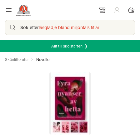
Sök efter
läsglädje bland miljontals titlar
Allt till skolstarten! ❯
Skönlitteratur
Noveller