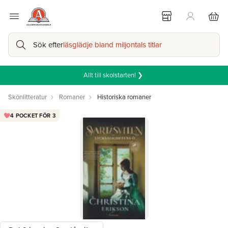
Sök efter
läsglädje bland miljontals titlar
Allt till skolstarten! ❯
Skönlitteratur
Romaner
Historiska romaner
4 POCKET FÖR 3