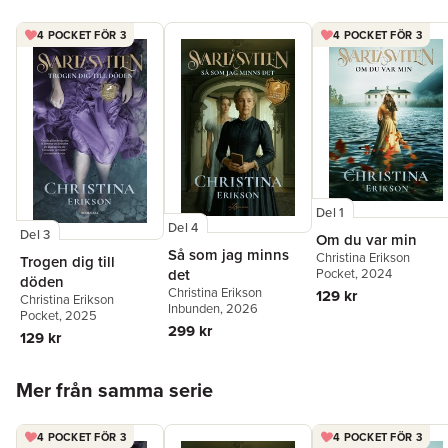
4 POCKET FÖR 3
4 POCKET FÖR 3
Del 1
Del 4
Del 3
Om du var min
Så som jag minns
Christina Erikson
Trogen dig till
det
Pocket
, 2024
döden
Christina Erikson
129 kr
Christina Erikson
Inbunden
, 2026
Pocket
, 2025
299 kr
129 kr
Hoppa över listan
Mer från samma serie
4 POCKET FÖR 3
4 POCKET FÖR 3