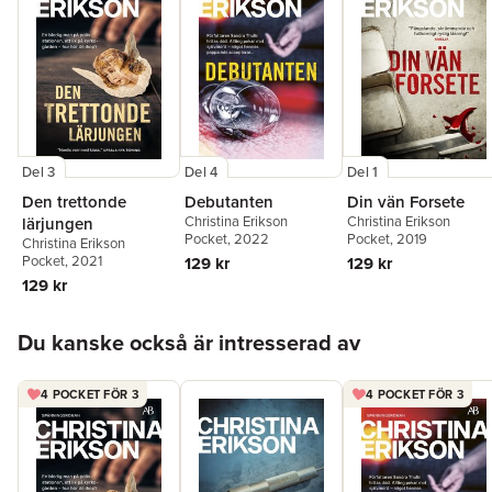
Del 3
Del 4
Del 1
Den trettonde
Debutanten
Din vän Forsete
Christina Erikson
Christina Erikson
lärjungen
Pocket
, 2022
Pocket
, 2019
Christina Erikson
Pocket
, 2021
129 kr
129 kr
129 kr
Hoppa över listan
Du kanske också är intresserad av
4 POCKET FÖR 3
4 POCKET FÖR 3