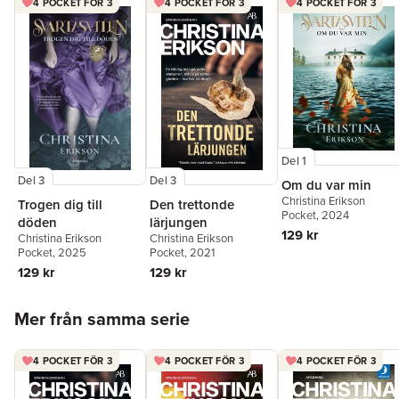
4 POCKET FÖR 3
4 POCKET FÖR 3
4 POCKET FÖR 3
Del 1
Del 3
Del 3
Om du var min
Christina Erikson
Trogen dig till
Den trettonde
Pocket
, 2024
döden
lärjungen
129 kr
Christina Erikson
Christina Erikson
Pocket
, 2025
Pocket
, 2021
129 kr
129 kr
Hoppa över listan
Mer från samma serie
4 POCKET FÖR 3
4 POCKET FÖR 3
4 POCKET FÖR 3