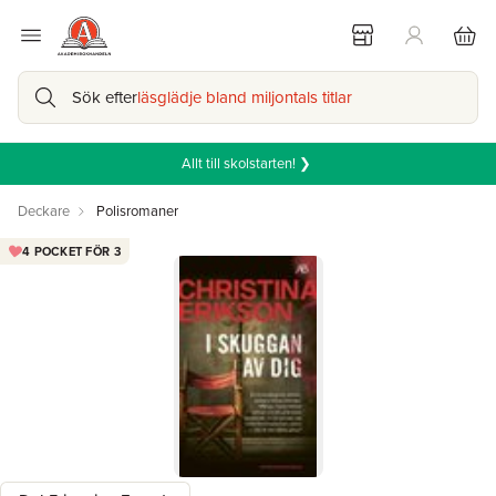
Sök efter
läsglädje bland miljontals titlar
Allt till skolstarten! ❯
Deckare
Polisromaner
4 POCKET FÖR 3