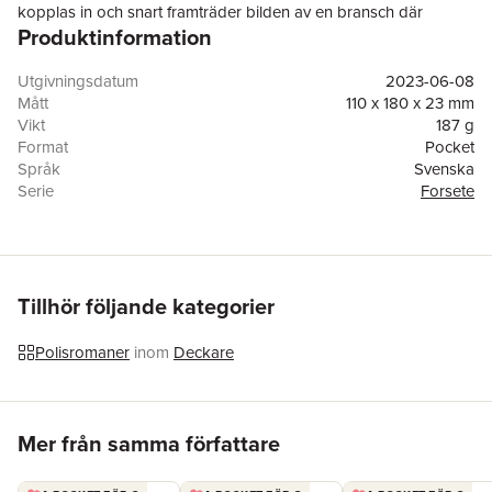
kopplas in och snart framträder bilden av en bransch där
Produktinformation
många far illa – och följderna efter #metoo inte har varit
positiva. Samtidigt verkar fler höjdare inom filmteamet vara
hotade…
Utgivningsdatum
2023-06-08
"I skuggan av dig" är en rafflande spänningsroman, den femte
Mått
110 x 180 x 23 mm
fristående boken i serien, där Forsete också fortsätter att gäcka
Vikt
187 g
polisen.
Format
Pocket
Språk
Svenska
Serie
Forsete
Antal sidor
350
Förlag
Albert Bonniers Förlag
Medarbetare
Miroslav Sokcic
ISBN
9789100802837
Miljömärkning
FSC
Tillhör följande kategorier
Polisromaner
inom
Deckare
Hoppa över listan
Mer från samma författare