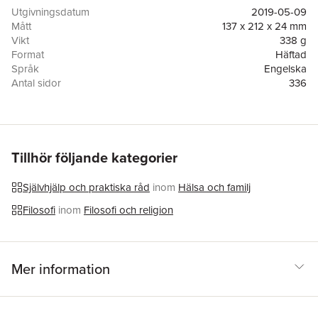
have created a unique, personalised Stoic curriculum for a
Utgivningsdatum
2019-05-09
lifetime of practice, showing how relevant this ancient
Mått
137 x 212 x 24 mm
philosophy is to modern life.
Vikt
338 g
Format
Häftad
Språk
Engelska
Antal sidor
336
Förlag
Ebury Publishing
ISBN
9781846045967
Tillhör följande kategorier
Självhjälp och praktiska råd
inom
Hälsa och familj
Filosofi
inom
Filosofi och religion
Mer information