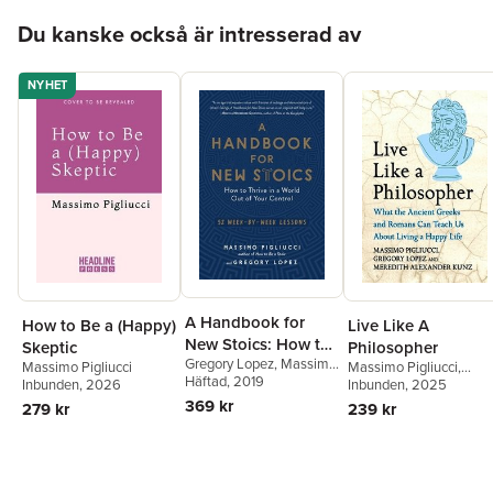
Hoppa över listan
Du kanske också är intresserad av
NYHET
A Handbook for
How to Be a (Happy)
Live Like A
New Stoics: How to
Skeptic
Philosopher
Gregory Lopez
,
Massimo
Thrive in a World
Massimo Pigliucci
Massimo Pigliucci
,
Pigliucci
Häftad
, 2019
Inbunden
, 2026
Gregory Lopez
Inbunden
, 2025
,
Meredit
Out of Your Control
Alexander Kunz
369 kr
279 kr
239 kr
- 52 Week-By-Week
Lessons