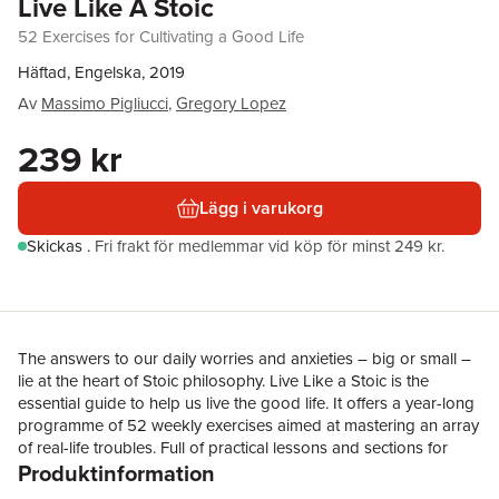
Live Like A Stoic
52 Exercises for Cultivating a Good Life
Häftad, Engelska, 2019
Av
Massimo Pigliucci
,
Gregory Lopez
239 kr
Lägg i varukorg
Skickas
.
Fri frakt för medlemmar vid köp för minst 249 kr.
The answers to our daily worries and anxieties – big or small –
lie at the heart of Stoic philosophy. Live Like a Stoic is the
essential guide to help us live the good life. It offers a year-long
programme of 52 weekly exercises aimed at mastering an array
of real-life troubles. Full of practical lessons and sections for
Produktinformation
journaling, it provides all the tools needed to overcome any life
obstacles we might face. Massimo Pigliucci and Gregory Lopez