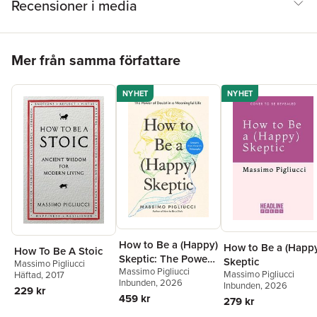
Recensioner i media
Hoppa över listan
Mer från samma författare
NYHET
NYHET
How to Be a (Happy)
How to Be a (Happ
How To Be A Stoic
Skeptic: The Power
Skeptic
Massimo Pigliucci
Massimo Pigliucci
of Doubt in a
Massimo Pigliucci
Häftad
, 2017
Inbunden
, 2026
Inbunden
, 2026
Meaningful Life--
229 kr
459 kr
279 kr
Lessons from
Cicero's Philosophy