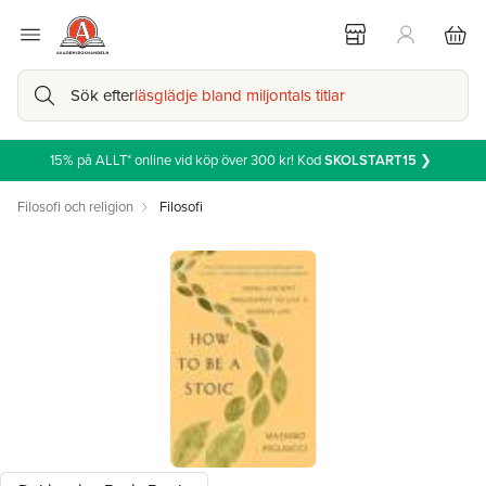
Sök efter
läsglädje bland miljontals titlar
15% på ALLT* online vid köp över 300 kr! Kod
SKOLSTART15
❯
Filosofi och religion
Filosofi