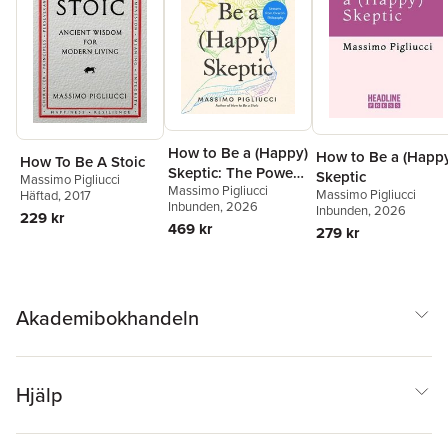
How to Be a (Happy)
How to Be a (Happ
How To Be A Stoic
Skeptic: The Power
Skeptic
Massimo Pigliucci
Massimo Pigliucci
of Doubt in a
Massimo Pigliucci
Häftad
, 2017
Inbunden
, 2026
Inbunden
, 2026
Meaningful Life--
229 kr
469 kr
279 kr
Lessons from
Cicero's Philosophy
Akademibokhandeln
Hjälp