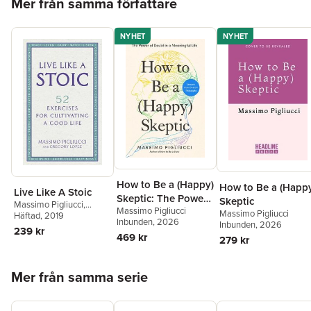
Mer från samma författare
NYHET
NYHET
How to Be a (Happy)
How to Be a (Happ
Live Like A Stoic
Skeptic: The Power
Skeptic
Massimo Pigliucci
,
Massimo Pigliucci
of Doubt in a
Massimo Pigliucci
Gregory Lopez
Häftad
, 2019
Inbunden
, 2026
Inbunden
, 2026
Meaningful Life--
239 kr
469 kr
279 kr
Lessons from
Cicero's Philosophy
Hoppa över listan
Mer från samma serie