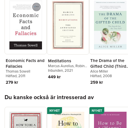
Economic Facts and
The Drama of the
Meditations
Fallacies
Marcus Aurelius
,
Robin
Gifted Child (Third
Waterfield
Inbunden
, 2021
,
Robin
Thomas Sowell
Alice Miller
Edition)
Waterfield
Häftad
, 2011
Häftad
, 2008
449 kr
279 kr
259 kr
Hoppa över listan
Du kanske också är intresserad av
NYHET
NYHET