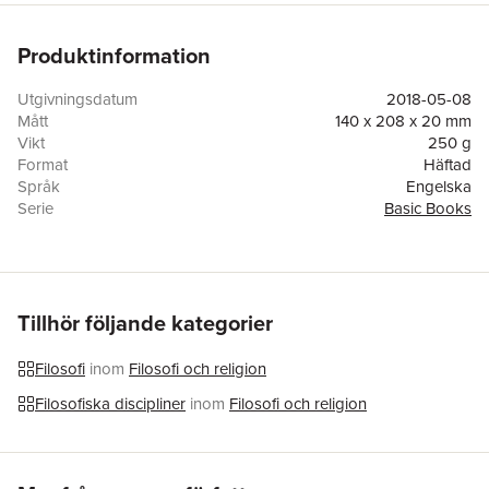
Produktinformation
Utgivningsdatum
2018-05-08
Mått
140 x 208 x 20 mm
Vikt
250 g
Format
Häftad
Språk
Engelska
Serie
Basic Books
Antal sidor
288
Förlag
Basic Books
ISBN
9781541644533
Tillhör följande kategorier
Filosofi
inom
Filosofi och religion
Filosofiska discipliner
inom
Filosofi och religion
Hoppa över listan