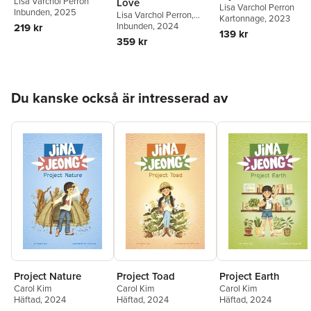
Lisa Varchol Perron
Love
Lisa Varchol Perron
Inbunden
, 2025
Lisa Varchol Perron
,
Kartonnage
, 2023
Taylor Perron
Inbunden
, 2024
219 kr
139 kr
359 kr
Hoppa över listan
Du kanske också är intresserad av
Project Nature
Project Toad
Project Earth
Carol Kim
Carol Kim
Carol Kim
Häftad
, 2024
Häftad
, 2024
Häftad
, 2024