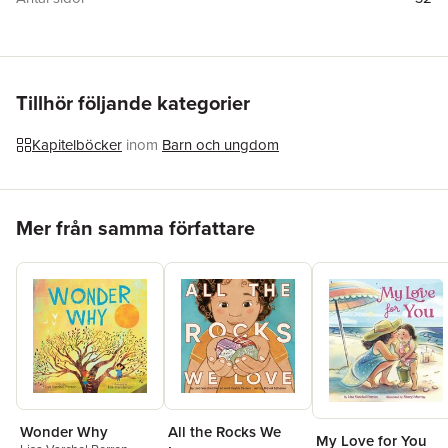
Förlag
Augsburg Fortress Publishers
Illustratör
Ahya Kim
ISBN
9781506499215
Tillhör följande kategorier
Kapitelböcker
inom
Barn och ungdom
Hoppa över listan
Mer från samma författare
Wonder Why
All the Rocks We
My Love for You