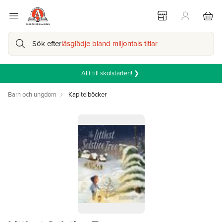
Sök efter
läsglädje bland miljontals titlar
Allt till skolstarten! ❯
Barn och ungdom
Kapitelböcker