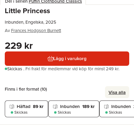
Del i serien
Puffin Clothbound Classics
Little Princess
Inbunden, Engelska, 2025
Av
Frances Hodgson Burnett
229 kr
Lägg i varukorg
Skickas
.
Fri frakt för medlemmar vid köp för minst 249 kr.
Finns i fler format (
10
)
Visa alla
Häftad
89 kr
Inbunden
189 kr
Inbunden
Skickas
Skickas
Skickas