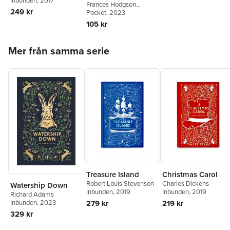
Burnett
Inbunden
, 2017
Frances Hodgson
249 kr
Burnett
Pocket
, 2023
105 kr
Hoppa över listan
Mer från samma serie
Treasure Island
Christmas Carol
Robert Louis Stevenson
Charles Dickens
Watership Down
Inbunden
, 2019
Inbunden
, 2019
Richard Adams
279 kr
219 kr
Inbunden
, 2023
329 kr