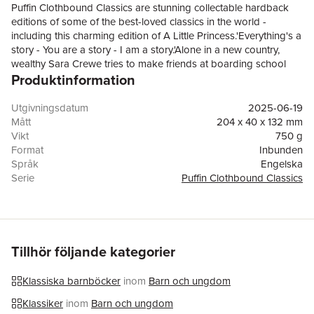
Puffin Clothbound Classics are stunning collectable hardback
editions of some of the best-loved classics in the world -
including this charming edition of A Little Princess.'Everything's a
story - You are a story - I am a story.'Alone in a new country,
wealthy Sara Crewe tries to make friends at boarding school
Produktinformation
and settle in. But when she learns that she'll never see her
beloved father again, her life is turned upside down.
Transformed from princess to pauper, she must swap dancing
Utgivningsdatum
2025-06-19
lessons and luxury for drudgery and a room in the attic. Will she
Mått
204 x 40 x 132 mm
find that kindness and generosity are all the riches she truly
Vikt
750 g
needs?
Format
Inbunden
Språk
Engelska
Serie
Puffin Clothbound Classics
Antal sidor
304
Förlag
Penguin Random House Children's UK
ISBN
9780241725092
Tillhör följande kategorier
Klassiska barnböcker
inom
Barn och ungdom
Klassiker
inom
Barn och ungdom