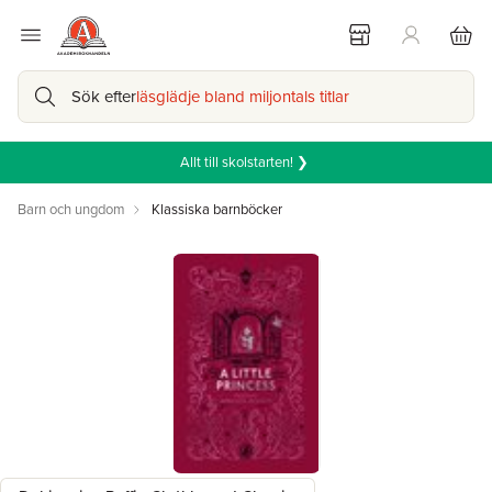
Sök efter
läsglädje bland miljontals titlar
Allt till skolstarten! ❯
Barn och ungdom
Klassiska barnböcker