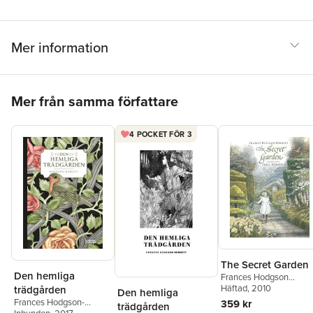
Mer information
Hoppa över listan
Mer från samma författare
4 POCKET FÖR 3
The Secret Garden
Den hemliga
Frances Hodgson
Burnett
Häftad
, 2010
trädgården
Den hemliga
Frances Hodgson-
359 kr
trädgården