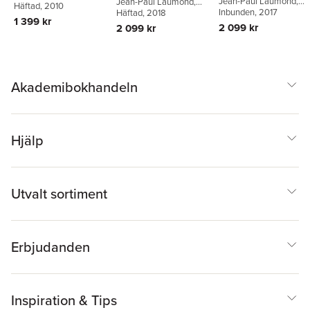
Jean-Paul Laumond
,
Foundations of
Jean-Paul Laumond
,
Foundations of
Häftad
, 2010
and Counting
Nicolas Mansard
Inbunden
, 2017
,
Jean-
Nicolas Mansard
Häftad
, 2018
,
Jean-
Movements
Movements
1 399 kr
Bernard Lasserre
Bernard Lasserre
2 099 kr
2 099 kr
Akademibokhandeln
Hjälp
Utvalt sortiment
Erbjudanden
Inspiration & Tips