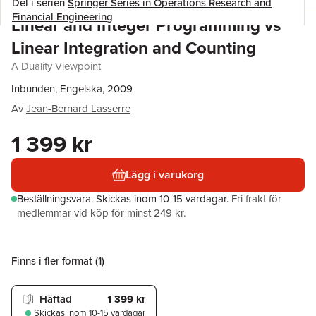
Del i serien
Springer Series in Operations Research and
Financial Engineering
Linear and Integer Programming vs
Linear Integration and Counting
A Duality Viewpoint
Inbunden, Engelska, 2009
Av
Jean-Bernard Lasserre
1 399 kr
Lägg i varukorg
Beställningsvara.
Skickas
inom 10-15 vardagar
.
Fri frakt för
medlemmar vid köp för minst 249 kr.
Finns i fler format (
1
)
Häftad
1 399 kr
Skickas
inom 10-15 vardagar