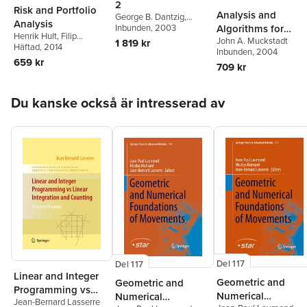
2
Risk and Portfolio
Analysis and
George B. Dantzig
,
Analysis
Algorithms for
Mukund N. Thapa
Inbunden
, 2003
Henrik Hult
,
Filip
John A. Muckstadt
Service Parts Supp
1 819 kr
Lindskog
Häftad
, 2014
,
Ola
Inbunden
, 2004
Chains
Hammarlid
,
Carl Johan
659 kr
709 kr
Rehn
Hoppa över listan
Du kanske också är intresserad av
Del 117
Del 117
Linear and Integer
Geometric and
Geometric and
Programming vs
Numerical
Numerical
Jean-Bernard Lasserre
Linear Integration