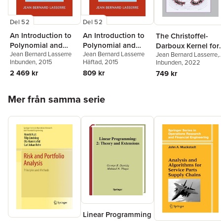
Del 52
Del 52
An Introduction to
An Introduction to
The Christoffel-
Polynomial and
Polynomial and
Darboux Kernel for
Jean Bernard Lasserre
Jean Bernard Lasserre
Semi-Algebraic
Semi-Algebraic
Jean Bernard Lasserre
,
Data Analysis
Inbunden
, 2015
Häftad
, 2015
Edouard Pauwels
Inbunden
, 2022
,
Miha
Optimization
Optimization
Putinar
2 469 kr
809 kr
749 kr
Hoppa över listan
Mer från samma serie
Linear Programming