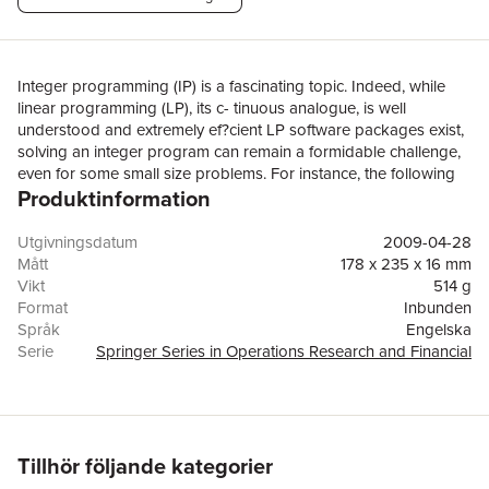
Integer programming (IP) is a fascinating topic. Indeed, while
linear programming (LP), its c- tinuous analogue, is well
understood and extremely ef?cient LP software packages exist,
solving an integer program can remain a formidable challenge,
even for some small size problems. For instance, the following
Produktinformation
small (5-variable) IP problem (called the unbounded knapsack
problem) min{213x?1928x?11111x?2345x +9123x} 1 2 3 4 5 s.t.
12223x +12224x +36674x +61119x +85569x = 89643482, 1 2 3 4
Utgivningsdatum
2009-04-28
5 x ,x ,x ,x ,x?N, 1 2 3 4 5 taken from a list of dif?cult knapsack
Mått
178 x 235 x 16 mm
problems in Aardal and Lenstra [2], is not solved even by hours
Vikt
514 g
of computing, using for instance the last version of the ef?cient
Format
Inbunden
software package CPLEX.
Språk
Engelska
However,thisisnotabookonintegerprogramming,asverygoodonesonth
Serie
Springer Series in Operations Research and Financial
For standard references on the theory and practice of integer
Engineering
programming, the interested reader is referred to, e.g.,
Antal sidor
168
Nemhauser and Wolsey [113], Schrijver [121], Wolsey [136], and
Upplaga
2009
the more recent Bertsimas and Weismantel [21]. On the other
Förlag
Springer-Verlag New York Inc.
hand, this book could provide a complement to the above
ISBN
9780387094137
Tillhör följande kategorier
books as it develops a rather unusual viewpoint.