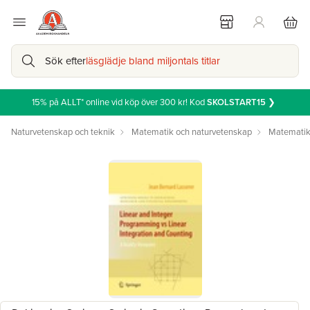
Sök efter
läsglädje bland miljontals titlar
15% på ALLT* online vid köp över 300 kr! Kod
SKOLSTART15
❯
Naturvetenskap och teknik
Matematik och naturvetenskap
Matemati