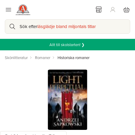
Sök efter
läsglädje bland miljontals titlar
Allt till skolstarten! ❯
Skönlitteratur
Romaner
Historiska romaner