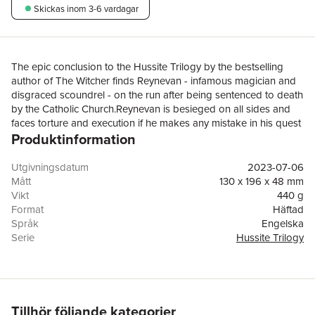
Skickas
inom 3-6 vardagar
The epic conclusion to the Hussite Trilogy by the bestselling
author of The Witcher finds Reynevan - infamous magician and
disgraced scoundrel - on the run after being sentenced to death
by the Catholic Church.Reynevan is besieged on all sides and
faces torture and execution if he makes any mistake in his quest
Produktinformation
to find his beloved, Jutta of Apolda. Aided by his companions -
the ever-pragmatic Scharley and the mysterious being known as
Samson Honeypot - his journey takes him all over the Bohemian
Utgivningsdatum
2023-07-06
realm.And Reynevan will need every ounce of his wit,
Mått
130 x 196 x 48 mm
intelligence and cunning if he is to succeed in his search. The
Vikt
440 g
political and religious alliances of the Hussite Wars are ever
Format
Häftad
shifting, and the battle for dominance threatens to devour
Språk
Engelska
anyone who gets in their way.Faced too with dark magical
Serie
Hussite Trilogy
forces summoned by the malevolent Birkart of Grellenort, aided
Antal sidor
640
by his terrifying band of Back Riders, Reynevan knows the odds
Förlag
Orion Publishing Co
of finding Jutta decrease with every obstacle he is forced to
ISBN
9781473226227
overcome along the way. But he has never let impossible odds
Originaltitel
Lux Perpetua
stop him before - and he will be reunited with his love, whatever
Översättare
David French
Tillhör följande kategorier