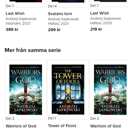
Del 1
Del 1
Del 4
Last Wish
Last Wish
Svalans torn
Andrzej Sapkowski
Andrzej Sapkowski
Andrzej Sapkowski
Häftad
, 2020
Inbunden
, 2021
Häftad
, 2021
219 kr
389 kr
299 kr
Hoppa över listan
Mer från samma serie
Del 1
Del 2
Del 2
Tower of Fools
Warriors of God
Warriors of God