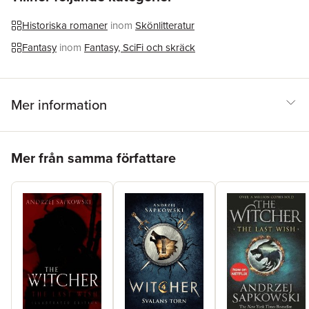
the cost.
Historiska romaner
inom
Skönlitteratur
Fantasy
inom
Fantasy, SciFi och skräck
Mer information
Hoppa över listan
Mer från samma författare