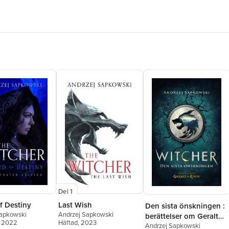
Del 1
f Destiny
Last Wish
Den sista önskningen :
Sapkowski
Andrzej Sapkowski
berättelser om Geralt
, 2022
Häftad
, 2023
av Rivia
Andrzej Sapkowski