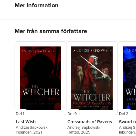
Mer information
Hoppa över listan
Mer från samma författare
Del 1
Del 9
Del 2
Last Wish
Crossroads of Ravens
Sword o
Andrzej Sapkowski
Andrzej Sapkowski
Andrzej 
Inbunden
, 2021
Häftad
, 2025
Inbunden