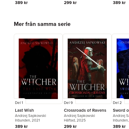
389 kr
299 kr
389 kr
Hoppa över listan
Mer från samma serie
Del 1
Del 9
Del 2
Last Wish
Crossroads of Ravens
Sword o
Andrzej Sapkowski
Andrzej Sapkowski
Andrzej 
Inbunden
, 2021
Häftad
, 2025
Inbunden
389 kr
299 kr
389 kr