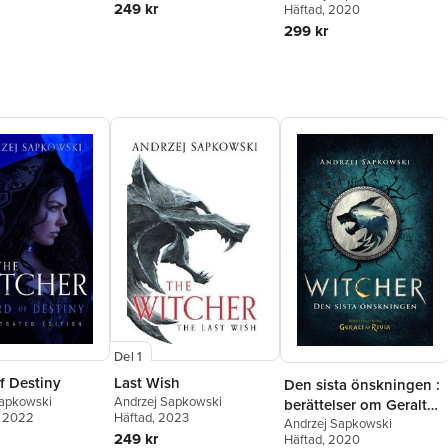
249 kr
Häftad
, 2020
299 kr
Del 1
f Destiny
Last Wish
Den sista önskningen :
Sapkowski
Andrzej Sapkowski
berättelser om Geralt
, 2022
Häftad
, 2023
av Rivia
Andrzej Sapkowski
249 kr
Häftad
, 2020