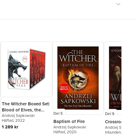
The Witcher Boxed Set:
Blood of Elves, the
Del 5
Del 9
Time of Contempt,
Andrzej Sapkowski
Häftad
, 2022
Baptism of Fire
Crossroads of
Baptism of Fire, the
1 289 kr
Andrzej Sapkowski
Andrzej Sapkowsk
Tower of Swallows, the
Häftad
, 2020
Inbunden
, 2025
Lady of the Lake