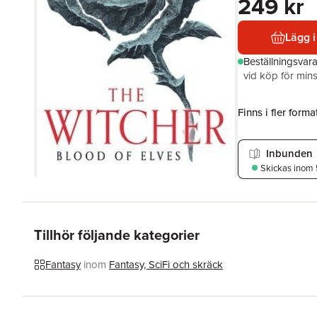
249 kr
Lägg i
Beställningsvar
vid köp för mins
Finns i fler format
Inbunden
Skickas
inom 
Tillhör följande kategorier
Fantasy
inom
Fantasy, SciFi och skräck