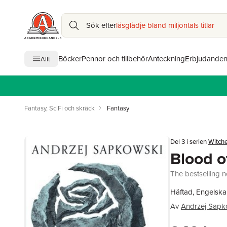
Sök efter
läsglädje bland miljontals titlar
Böcker
Pennor och tillbehör
Anteckning
Erbjudande
Allt
Fantasy, SciFi och skräck
Fantasy
Del 3 i serien
Witche
Blood o
The bestselling n
Häftad, Engelska
Av
Andrzej Sapk