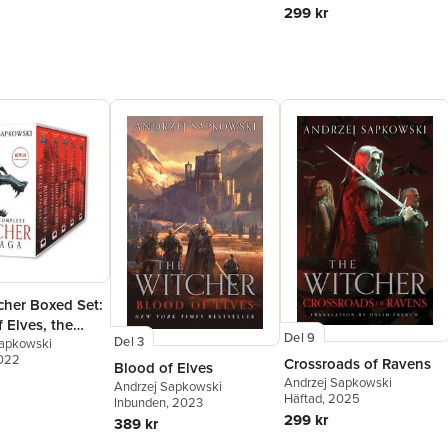
299 kr
cher Boxed Set:
 Elves, the
Del 9
Del 3
 Contempt,
Sapkowski
2022
Crossroads of Ravens
of Fire, the
Blood of Elves
Andrzej Sapkowski
f Swallows, the
Andrzej Sapkowski
Häftad
, 2025
Inbunden
, 2023
 the Lake
299 kr
389 kr