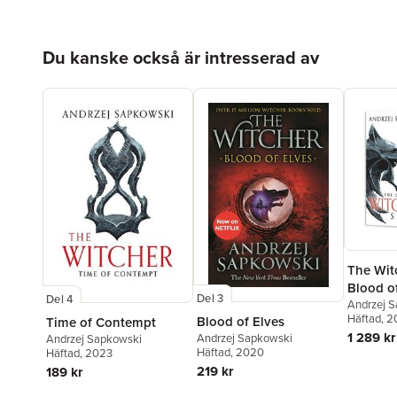
Hoppa över listan
Du kanske också är intresserad av
The Wit
Blood of
Del 3
Del 4
Time of
Andrzej 
Häftad
, 
Blood of Elves
Time of Contempt
Baptism 
1 289 kr
Andrzej Sapkowski
Andrzej Sapkowski
Tower o
Häftad
, 2020
Häftad
, 2023
Lady of
219 kr
189 kr