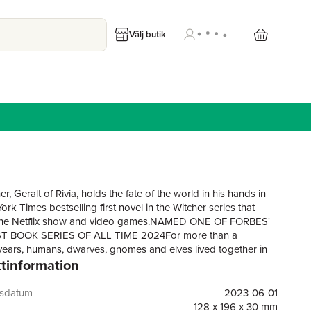
Välj butik
r, Geralt of Rivia, holds the fate of the world in his hands in
rk Times bestselling first novel in the Witcher series that
 the Netflix show and video games.NAMED ONE OF FORBES'
 BOOK SERIES OF ALL TIME 2024For more than a
ears, humans, dwarves, gnomes and elves lived together in
tinformation
peace. But times have changed, the uneasy peace is over and
aces are fighting once again - killing their own kind and each
 this tumultuous time is born a child of prophecy, Ciri, surviving
gsdatum
2023-06-01
f a bloody revolution, whose strange abilities can change the
128 x 196 x 30 mm