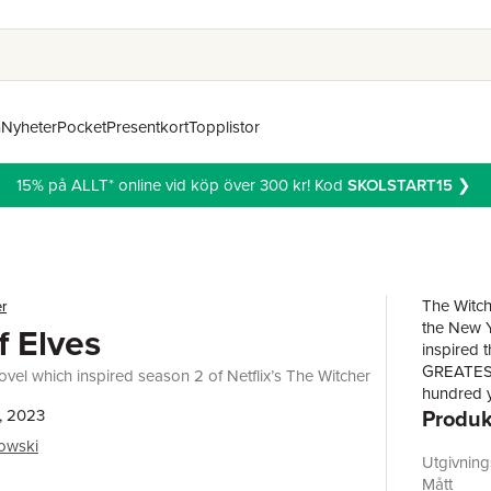
n
Nyheter
Pocket
Presentkort
Topplistor
15% på ALLT* online vid köp över 300 kr! Kod
SKOLSTART15
❯
The Witche
r
the New Yo
f Elves
inspired
GREATEST
ovel which inspired season 2 of Netflix’s The Witcher
hundred y
Produk
, 2023
relative 
now the r
owski
other.Into
Utgivnin
heiress o
Mått