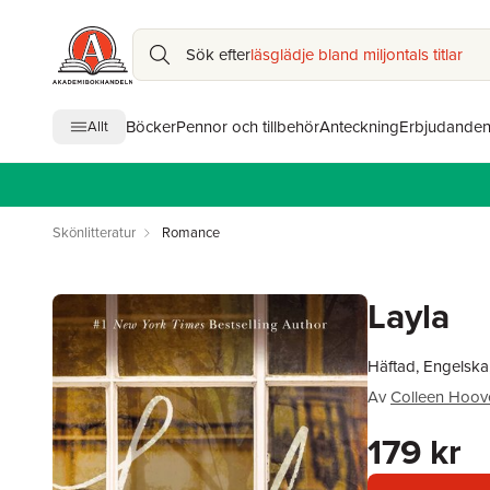
Sök efter
läsglädje bland miljontals titlar
Böcker
Pennor och tillbehör
Anteckning
Erbjudande
Allt
Skönlitteratur
Romance
Layla
Häftad, Engelska
Av
Colleen Hoov
179 kr