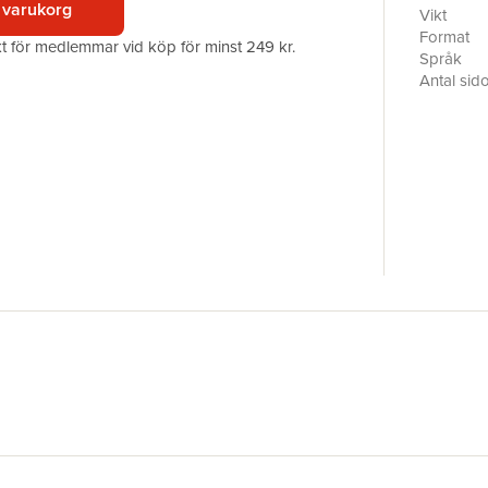
 varukorg
takes a bi
Vikt
occurrenc
Format
akt för medlemmar vid köp för minst 249 kr.
Willow—an
Språk
through th
Antal sid
decision t
Förlag
well-bein
ISBN
can’t hel
detrimenta