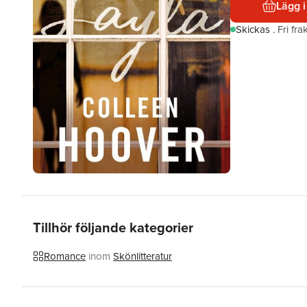
Lägg i
Skickas
.
Fri fr
Tillhör följande kategorier
Romance
inom
Skönlitteratur
Hoppa över listan