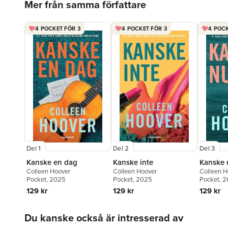
Mer från samma författare
4 POCKET FÖR 3
4 POCKET FÖR 3
4 POCK
Del 1
Del 2
Del 3
Kanske en dag
Kanske inte
Kanske 
Colleen Hoover
Colleen Hoover
Colleen H
Pocket
, 2025
Pocket
, 2025
Pocket
, 
129 kr
129 kr
129 kr
Hoppa över listan
Du kanske också är intresserad av