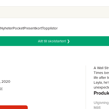
n
Nyheter
Pocket
Presentkort
Topplistor
Allt till skolstarten! ❯
A Wall St
Times bes
life afte
, 2020
Layla, he’
unexpected
er
Produk
hospital,
scarring h
their rel
Utgivnin
and-break
Mått