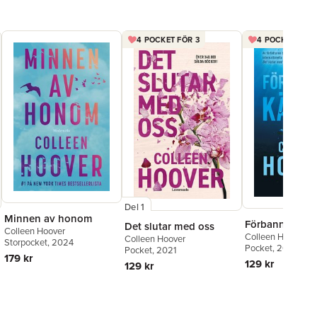
4 POCKET FÖR 3
4 POCKET FÖR 
Del 1
Minnen av honom
Förbannade kä
Det slutar med oss
Colleen Hoover
Colleen Hoover
Colleen Hoover
Storpocket
, 2024
Pocket
, 2018
Pocket
, 2021
179 kr
129 kr
129 kr