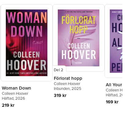
Del 2
Förlorat hopp
Colleen Hoover
All Your Perfec
Woman Down
Inbunden
, 2025
Colleen Hoover
Colleen Hoover
319 kr
Häftad
, 2022
Häftad
, 2026
169 kr
219 kr