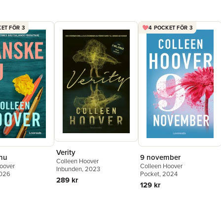
ET FÖR 3
4 POCKET FÖR 3
Verity
nu
9 november
Colleen Hoover
oover
Colleen Hoover
Inbunden
, 2023
2026
Pocket
, 2024
289 kr
129 kr