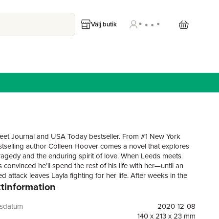
Välj butik
reet Journal and USA Today bestseller. From #1 New York
tselling author Colleen Hoover comes a novel that explores
r tragedy and the enduring spirit of love. When Leeds meets
s convinced he’ll spend the rest of his life with her—until an
 attack leaves Layla fighting for her life. After weeks in the
tinformation
 Layla recovers physically, but the emotional and mental
as altered the woman Leeds fell in love with. In order to put
ationship back on track, Leeds whisks Layla away to the bed-
gsdatum
2020-12-08
fast where they first met. Once they arrive, Layla’s behavior
140 x 213 x 23 mm