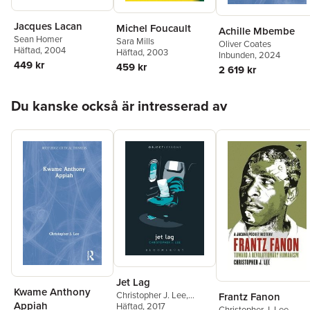
Jacques Lacan
Michel Foucault
Achille Mbembe
Sean Homer
Sara Mills
Oliver Coates
Häftad
, 2004
Häftad
, 2003
Inbunden
, 2024
449 kr
459 kr
2 619 kr
Hoppa över listan
Du kanske också är intresserad av
Jet Lag
Kwame Anthony
Christopher J. Lee
,
Frantz Fanon
Appiah
Christopher Schaberg
Häftad
, 2017
Christopher J. Lee