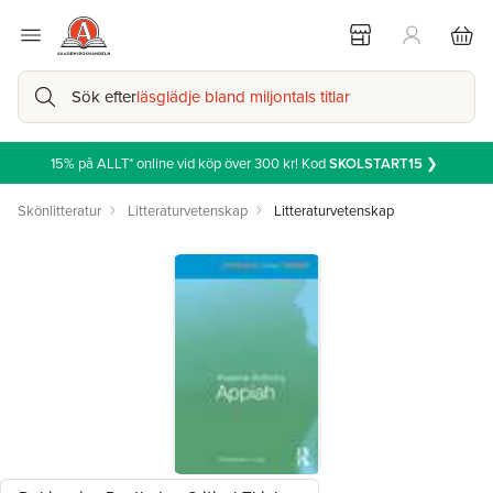
Sök efter
läsglädje bland miljontals titlar
15% på ALLT* online vid köp över 300 kr! Kod
SKOLSTART15
❯
Skönlitteratur
Litteraturvetenskap
Litteraturvetenskap