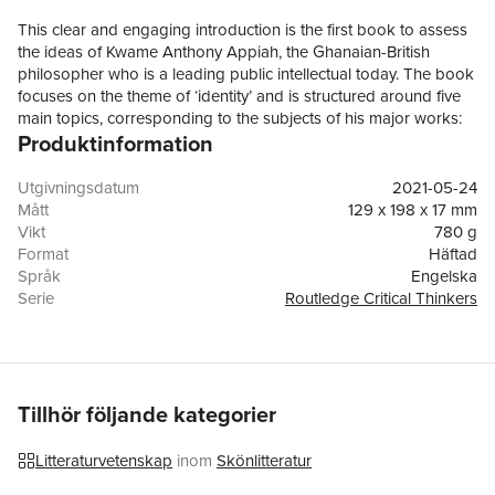
This clear and engaging introduction is the first book to assess
the ideas of Kwame Anthony Appiah, the Ghanaian-British
philosopher who is a leading public intellectual today. The book
focuses on the theme of ‘identity’ and is structured around five
main topics, corresponding to the subjects of his major works:
Produktinformation
race, culture, liberalism, cosmopolitanism, and moral revolutions.
This helpful book:• Teaches students about the sources,
opportunities, and dilemmas of personal and social identity—
Utgivningsdatum
2021-05-24
whether on the basis of race, gender, sexuality, or class, among
Mått
129 x 198 x 17 mm
others—in the purview of Appiah. • Locates Appiah within a
Vikt
780 g
broader tradition of intellectual engagement with these issues—
Format
Häftad
involving such thinkers as W. E. B. Du Bois, John Stuart Mill, and
Språk
Engelska
Martha Nussbaum—and, thus, how Appiah is both an inheritor
Serie
Routledge Critical Thinkers
and innovator of preceding ideas. • Seeks to inspire students on
Antal sidor
206
how to approach and negotiate identity politics in the present.
Förlag
Taylor & Francis Ltd
This book ultimately imparts a more diverse and wider-reaching
ISBN
9780367229092
geographic sense of philosophy through the lens of Appiah and
his intellectual contributions, as well as emphasizing the
Tillhör följande kategorier
continuing social relevance of philosophy and critical theory
more generally to everyday life today.
Litteraturvetenskap
inom
Skönlitteratur