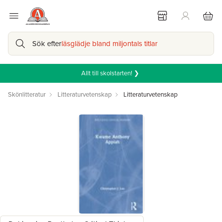
Sök efter
läsglädje bland miljontals titlar
Allt till skolstarten! ❯
Skönlitteratur
Litteraturvetenskap
Litteraturvetenskap