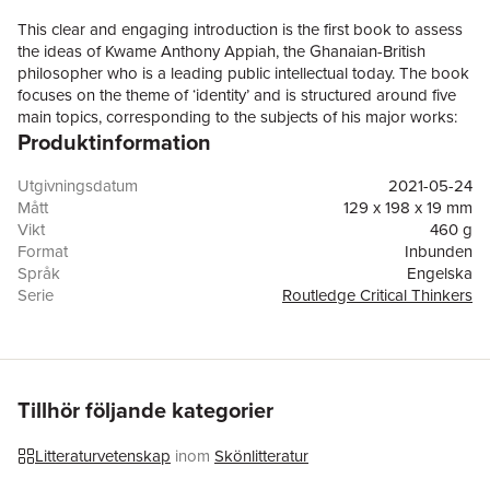
This clear and engaging introduction is the first book to assess
the ideas of Kwame Anthony Appiah, the Ghanaian-British
philosopher who is a leading public intellectual today. The book
focuses on the theme of ‘identity’ and is structured around five
main topics, corresponding to the subjects of his major works:
Produktinformation
race, culture, liberalism, cosmopolitanism, and moral revolutions.
This helpful book:• Teaches students about the sources,
opportunities, and dilemmas of personal and social identity—
Utgivningsdatum
2021-05-24
whether on the basis of race, gender, sexuality, or class, among
Mått
129 x 198 x 19 mm
others—in the purview of Appiah. • Locates Appiah within a
Vikt
460 g
broader tradition of intellectual engagement with these issues—
Format
Inbunden
involving such thinkers as W. E. B. Du Bois, John Stuart Mill, and
Språk
Engelska
Martha Nussbaum—and, thus, how Appiah is both an inheritor
Serie
Routledge Critical Thinkers
and innovator of preceding ideas. • Seeks to inspire students on
Antal sidor
222
how to approach and negotiate identity politics in the present.
Förlag
Taylor & Francis Ltd
This book ultimately imparts a more diverse and wider-reaching
ISBN
9780367223595
geographic sense of philosophy through the lens of Appiah and
his intellectual contributions, as well as emphasizing the
Tillhör följande kategorier
continuing social relevance of philosophy and critical theory
more generally to everyday life today.
Litteraturvetenskap
inom
Skönlitteratur