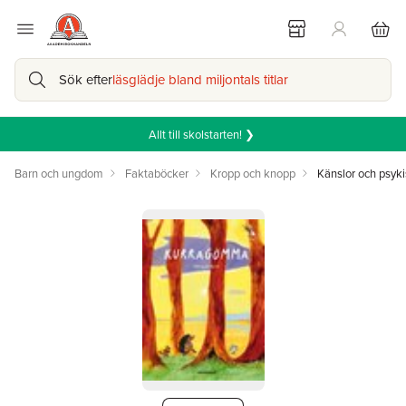
Sök efter
läsglädje bland miljontals titlar
Allt till skolstarten! ❯
Barn och ungdom
Faktaböcker
Kropp och knopp
Känslor och psyki