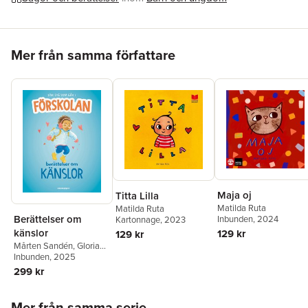
Sagt om
Syskonvecka
:
”Charmig, vital och inkännande vardagsskildring.” Dagens
Nyheter
”Övertygande starkt och rörande” Göteborgs-Posten
Hoppa över listan
Mer från samma författare
Maja oj
Titta Lilla
Matilda Ruta
Matilda Ruta
Berättelser om
Inbunden
, 2024
Kartonnage
, 2023
känslor
129 kr
129 kr
Mårten Sandén
,
Gloria
Kisekka-Ndawula
Inbunden
, 2025
,
Annica Hedin
,
Matilda
299 kr
Ruta
Hoppa över listan
Mer från samma serie