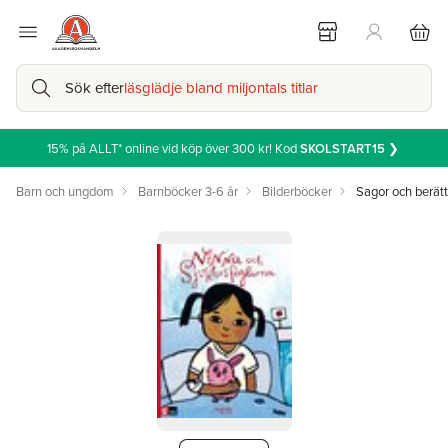
Sök efter
läsglädje bland miljontals titlar
15% på ALLT* online vid köp över 300 kr! Kod
SKOLSTART15
❯
Barn och ungdom
Barnböcker 3-6 år
Bilderböcker
Sagor och berätt