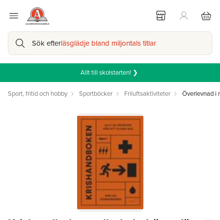
Sök efter
läsglädje bland miljontals titlar
Allt till skolstarten! ❯
Sport, fritid och hobby
Sportböcker
Friluftsaktiviteter
Överlevnad i 