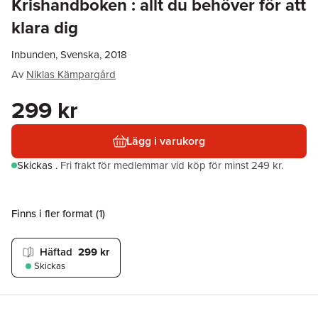
Krishandboken : allt du behöver för att
klara dig
Inbunden, Svenska, 2018
Av
Niklas Kämpargård
299 kr
Lägg i varukorg
Skickas
.
Fri frakt för medlemmar vid köp för minst 249 kr.
Finns i fler format (
1
)
Häftad
299 kr
Skickas