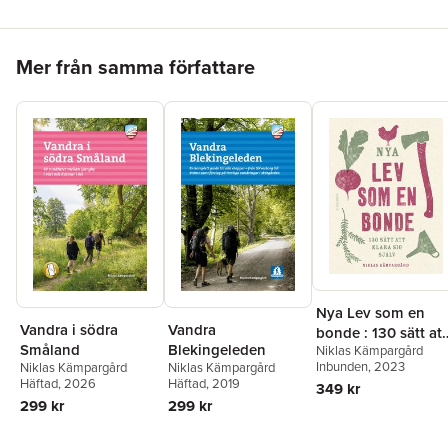
Hoppa över listan
Mer från samma författare
Nya Lev som en
Vandra i södra
Vandra
bonde : 130 sätt att
Småland
Blekingeleden
Niklas Kämpargård
klara sig själv
Inbunden
, 2023
Niklas Kämpargård
Niklas Kämpargård
Häftad
, 2026
Häftad
, 2019
349 kr
299 kr
299 kr
Hoppa över listan