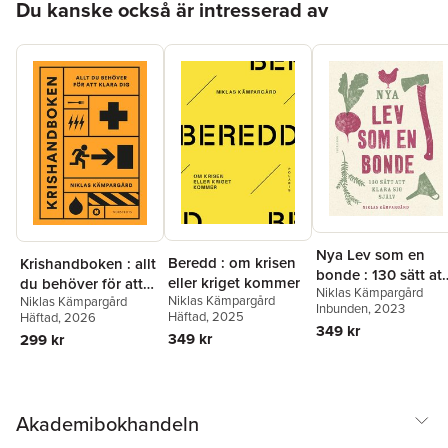
Du kanske också är intresserad av
Nya Lev som en
Beredd : om krisen
Krishandboken : allt
bonde : 130 sätt att
eller kriget kommer
du behöver för att
Niklas Kämpargård
klara sig själv
Niklas Kämpargård
Niklas Kämpargård
klara dig
Inbunden
, 2023
Häftad
, 2025
Häftad
, 2026
349 kr
349 kr
299 kr
Akademibokhandeln