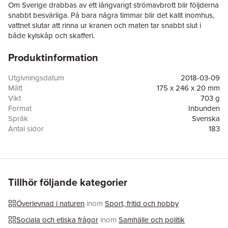
Om Sverige drabbas av ett långvarigt strömavbrott blir följderna
snabbt besvärliga. På bara några timmar blir det kallt inomhus,
vattnet slutar att rinna ur kranen och maten tar snabbt slut i
både kylskåp och skafferi.
Produktinformation
Det finns ett växande intresse för att i högre grad kunna klara
sig och sin familj på egen hand om en krissituation uppstår. Med
Krishandboken får du bättre koll på hur du ska tänka vid olika
Utgivningsdatum
2018-03-09
katastrofscenarier. Allt från hur du håller värmen inomhus till hur
Mått
175 x 246 x 20 mm
kroppen reagerar fysiskt och psykiskt i en kris. Det finns avsnitt
Vikt
703 g
om första hjälpen liksom hur du klarar den personliga hygienen
Format
Inbunden
eller matlagning utan vatten. Pedagogiska åtgärdsscheman för
Språk
Svenska
naturkatastrofer eller strömavbrott kommer också att ingå i den
Antal sidor
183
här heltäckande boken för krisberedskap.
Upplaga
1
Förlag
Norstedts
Många skulle inte klara sju dagar på egen hand som
Illustratör
Sebastian Wadsted
myndigheterna förväntar sig av oss. Med
Krishandboken
Medarbetare
Sebastian Wadsted
kommer du närmare målet.
ISBN
9789113081250
Tillhör följande kategorier
Miljömärkning
FSC
Överlevnad i naturen
inom
Sport, fritid och hobby
Sociala och etiska frågor
inom
Samhälle och politik