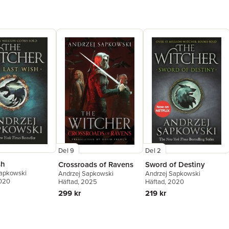
Del 9
Del 2
sh
Crossroads of Ravens
Sword of Destiny
Sapkowski
Andrzej Sapkowski
Andrzej Sapkowski
2020
Häftad
, 2025
Häftad
, 2020
299 kr
219 kr