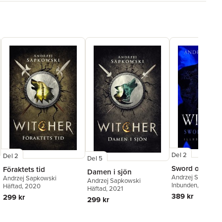
Del 2
Del 2
Del 5
Sword of Dest
Föraktets tid
Damen i sjön
Andrzej Sapkowsk
Andrzej Sapkowski
Andrzej Sapkowski
Inbunden
, 2022
Häftad
, 2020
Häftad
, 2021
389 kr
299 kr
299 kr