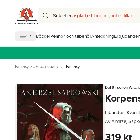
Sök efter
läsglädje bland miljontals titlar
Böcker
Pennor och tillbehör
Anteckning
Erbjudande
Allt
Fantasy, SciFi och skräck
Fantasy
Del 9 i serien
Witch
Korpens
Inbunden, Svens
Av
Andrzej Sapk
319 kr