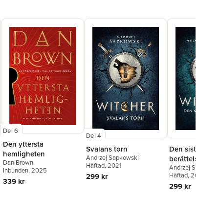
Del 6
Del 4
Den yttersta
Svalans torn
Den sista önsk
hemligheten
Andrzej Sapkowski
berättelser om
Dan Brown
Häftad
, 2021
Andrzej Sapkowsk
av Rivia
Inbunden
, 2025
Häftad
, 2020
299 kr
339 kr
299 kr