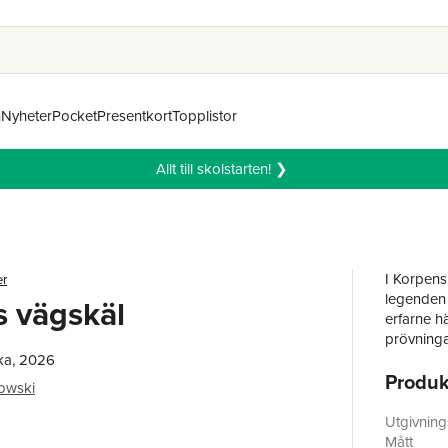
n
Nyheter
Pocket
Presentkort
Topplistor
Allt till skolstarten! ❯
I Korpens
er
legenden 
 vägskäl
erfarne h
prövninga
ka, 2026
Produk
Med sin k
owski
berättelse
fel sällan
Utgivnin
älskar Th
Mått