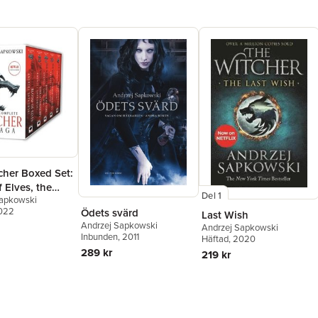
cher Boxed Set:
 Elves, the
Del 1
Sapkowski
 Contempt,
2022
Ödets svärd
Last Wish
of Fire, the
Andrzej Sapkowski
Andrzej Sapkowski
f Swallows, the
Inbunden
, 2011
Häftad
, 2020
 the Lake
289 kr
219 kr