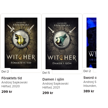
Del 2
Del 2
Del 5
Sword of Dest
Föraktets tid
Damen i sjön
Andrzej Sapkowsk
Andrzej Sapkowski
Andrzej Sapkowski
Inbunden
, 2022
Häftad
, 2020
Häftad
, 2021
389 kr
299 kr
299 kr