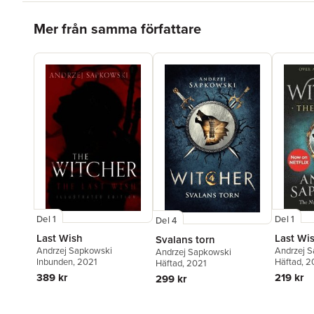
Hoppa över listan
Mer från samma författare
Del 1
Del 1
Del 4
Last Wi
Last Wish
Svalans torn
Andrzej 
Andrzej Sapkowski
Andrzej Sapkowski
Häftad
, 
Inbunden
, 2021
Häftad
, 2021
219 kr
389 kr
299 kr