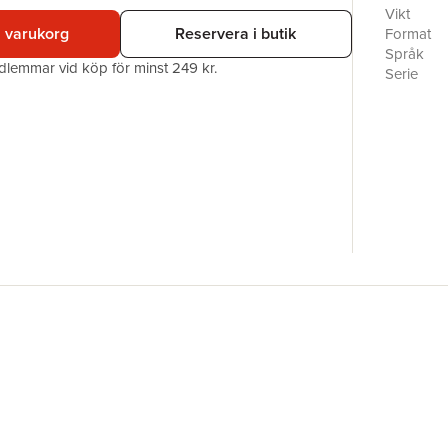
läsare få
Vikt
världar.
i varukorg
Reservera i butik
Format
Språk
edlemmar vid köp för minst 249 kr.
Serie
Antal sid
Förlag
Medarbet
ISBN
Miljömärk
Originaltit
Översätta