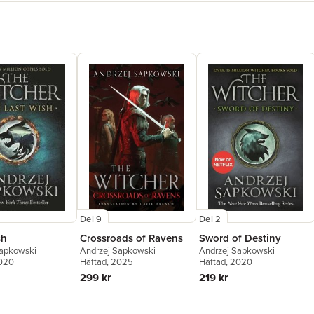
Del 9
Del 2
sh
Crossroads of Ravens
Sword of Destiny
Sapkowski
Andrzej Sapkowski
Andrzej Sapkowski
2020
Häftad
, 2025
Häftad
, 2020
299 kr
219 kr