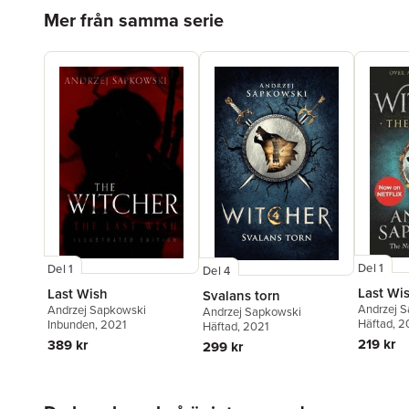
Hoppa över listan
Mer från samma serie
Del 1
Del 1
Del 4
Last Wi
Last Wish
Svalans torn
Andrzej 
Andrzej Sapkowski
Andrzej Sapkowski
Häftad
, 
Inbunden
, 2021
Häftad
, 2021
219 kr
389 kr
299 kr
Hoppa över listan