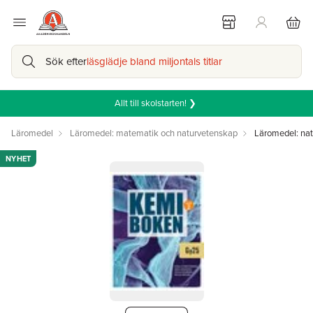
Sök efter
läsglädje bland miljontals titlar
Allt till skolstarten! ❯
Läromedel
Läromedel: matematik och naturvetenskap
Läromedel: na
NYHET