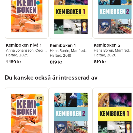
Kemiboken nivå 1
Kemiboken 2
Kemiboken 1
Anna Johansson
,
Cecilia
Hans Borén
,
Manfred
Hans Borén
,
Manfred
Stenberg
Häftad
, 2025
,
Sten-Åke
Börner
Häftad
,
, 2020
Anna Johansso
Börner
Häftad
,
, 2018
Anna Johansson
,
Sundkvist
,
Niklas
Johanna Lundström
,
Maud Ragnarsson
,
Sten-
1 189 kr
819 kr
819 kr
Wästeby
Maud Ragnarsson
,
Sten
Åke Sundkvist
Åke Sundkvist
,
Cecilia
Hoppa över listan
Stenberg
,
Niklas
Du kanske också är intresserad av
Wästeby