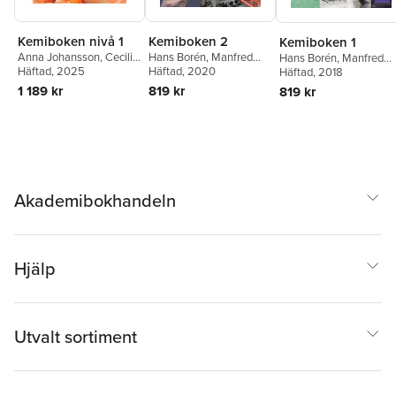
Kemiboken nivå 1
Kemiboken 2
Kemiboken 1
Anna Johansson
,
Cecilia
Hans Borén
,
Manfred
Hans Borén
,
Manfred
Stenberg
Häftad
, 2025
,
Sten-Åke
Börner
Häftad
,
, 2020
Anna Johansson
,
Börner
Häftad
,
, 2018
Anna Johansso
Sundkvist
,
Niklas
Johanna Lundström
,
Maud Ragnarsson
,
Sten
1 189 kr
819 kr
819 kr
Wästeby
Maud Ragnarsson
,
Sten-
Åke Sundkvist
Åke Sundkvist
,
Cecilia
Stenberg
,
Niklas
Wästeby
Akademibokhandeln
Hjälp
Utvalt sortiment