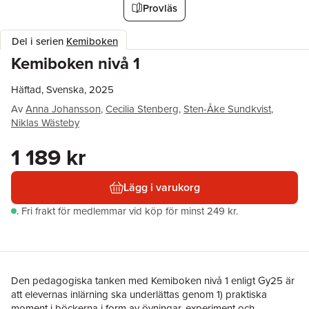
Provläs
Del i serien
Kemiboken
Kemiboken nivå 1
Häftad, Svenska, 2025
Av
Anna Johansson
,
Cecilia Stenberg
,
Sten-Åke Sundkvist
,
Niklas Wästeby
1 189 kr
Lägg i varukorg
.
Fri frakt för medlemmar vid köp för minst 249 kr.
Den pedagogiska tanken med Kemiboken nivå 1 enligt Gy25 är
att elevernas inlärning ska underlättas genom 1) praktiska
moment i böckerna i form av övningar, experiment och