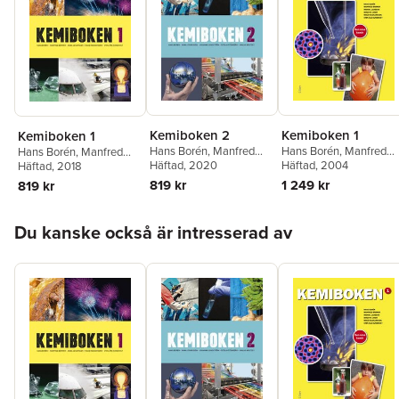
Kemiboken 2
Kemiboken 1
Kemiboken 1
Hans Borén
,
Manfred
Hans Borén
,
Manfred
Hans Borén
,
Manfred
Börner
Häftad
,
, 2020
Anna Johansson
,
Börner
Häftad
,
, 2004
Monika Larsson
Börner
Häftad
,
, 2018
Anna Johansson
,
Johanna Lundström
,
Birgitta Lindh
,
Maud
Maud Ragnarsson
,
Sten-
819 kr
1 249 kr
819 kr
Maud Ragnarsson
,
Sten-
Ragnarsson
,
Sten-Åke
Åke Sundkvist
Åke Sundkvist
,
Cecilia
Sundkvist
Hoppa över listan
Stenberg
,
Niklas
Du kanske också är intresserad av
Wästeby