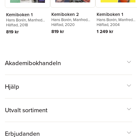
Kemiboken 2
Kemiboken 1
Kemiboken 1
Hans Borén
,
Manfred
Hans Borén
,
Manfred
Hans Borén
,
Manfred
Börner
Häftad
,
, 2020
Anna Johansson
,
Börner
Häftad
,
, 2004
Monika Larsson
Börner
Häftad
,
, 2018
Anna Johansson
,
Johanna Lundström
,
Birgitta Lindh
,
Maud
Maud Ragnarsson
,
Sten-
819 kr
1 249 kr
819 kr
Maud Ragnarsson
,
Sten-
Ragnarsson
,
Sten-Åke
Åke Sundkvist
Åke Sundkvist
,
Cecilia
Sundkvist
Stenberg
,
Niklas
Wästeby
Akademibokhandeln
Hjälp
Utvalt sortiment
Erbjudanden