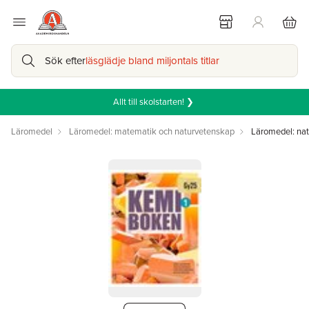
Sök efter
läsglädje bland miljontals titlar
Allt till skolstarten! ❯
Läromedel
Läromedel: matematik och naturvetenskap
Läromedel: na