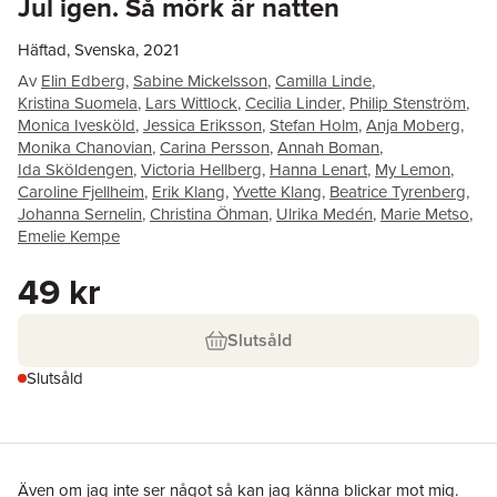
Jul igen. Så mörk är natten
Häftad, Svenska, 2021
Av
Elin Edberg
,
Sabine Mickelsson
,
Camilla Linde
,
Kristina Suomela
,
Lars Wittlock
,
Cecilia Linder
,
Philip Stenström
,
Monica Ivesköld
,
Jessica Eriksson
,
Stefan Holm
,
Anja Moberg
,
Monika Chanovian
,
Carina Persson
,
Annah Boman
,
Ida Sköldengen
,
Victoria Hellberg
,
Hanna Lenart
,
My Lemon
,
Caroline Fjellheim
,
Erik Klang
,
Yvette Klang
,
Beatrice Tyrenberg
,
Johanna Sernelin
,
Christina Öhman
,
Ulrika Medén
,
Marie Metso
,
Emelie Kempe
49 kr
Slutsåld
Slutsåld
Även om jag inte ser något så kan jag känna blickar mot mig.