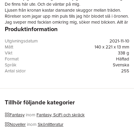
De finns här ute. Och de väntar på mig.
Ljusen från kronan kastar dansande skuggor mellan träden.
Rörelser som jagar upp min puls tills jag hör blodet slå i öronen.
Jag sveper med facklan omkring mig, söker med blicken. Allt är
Produktinformation
lugnt och tyst, som i en grav.
Vi önskar dig god jul!
Med 25 spännande noveller.
Utgivningsdatum
2021-11-10
Mått
140 x 221 x 13 mm
Vikt
338 g
Format
Häftad
Språk
Svenska
Antal sidor
255
Förlag
Nohiding Förlag
ISBN
9789198485844
Tillhör följande kategorier
Fantasy
inom
Fantasy, SciFi och skräck
Noveller
inom
Skönlitteratur