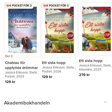
Johansson
4 POCKET FÖR 3
4 POCKET FÖR 3
Del 3
Ett sista hopp
Ett sista hopp
Chateau för
Jessica Eriksson
,
Stefa
Jessica Eriksson
,
Stefan
uppfyllda drömmar
Holm
Inbunden
, 2025
Holm
Pocket
, 2026
Jessica Eriksson
,
Stefan
279 kr
129 kr
Holm
Pocket
, 2025
129 kr
Akademibokhandeln