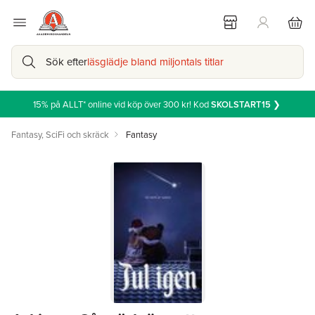
Sök efter
läsglädje bland miljontals titlar
15% på ALLT* online vid köp över 300 kr! Kod
SKOLSTART15
❯
Fantasy, SciFi och skräck
Fantasy