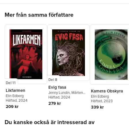
Hoppa över listan
Mer från samma författare
Del 8
Del 11
Evig fasa
Likfarmen
Kamera Obskyra
Jenny Lundin
,
Mårten
Elin Edberg
Elin Edberg
Dahlrot
Häftad
, 2024
,
Karin Tidbeck
,
Häftad
, 2024
Häftad
, 2023
Elin Edberg
,
Johannes
279 kr
209 kr
Pinter
,
Eira A Ekre
,
339 kr
Katarina Emgård
,
Rikard
Slapak
,
Jimmy Berestål
,
Hoppa över listan
Frida Windelhed
,
Johan
Du kanske också är intresserad av
Ring
,
Hans Olsson
,
KG