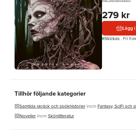
279 kr
Lägg i
Skickas
.
Fri fr
Tillhör följande kategorier
Samtida skräck och spökhistorier
inom
Fantasy, SciFi och 
Noveller
inom
Skönlitteratur