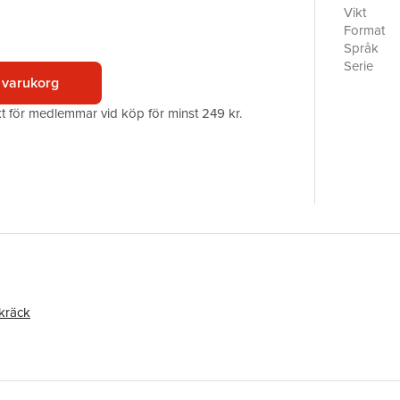
Jenny Lun
Vikt
Pinter, E
Format
Frida Win
Språk
förord av
Serie
illustrati
 varukorg
Antal sid
Upplaga
akt för medlemmar vid köp för minst 249 kr.
Förlag
Illustratör
ISBN
skräck