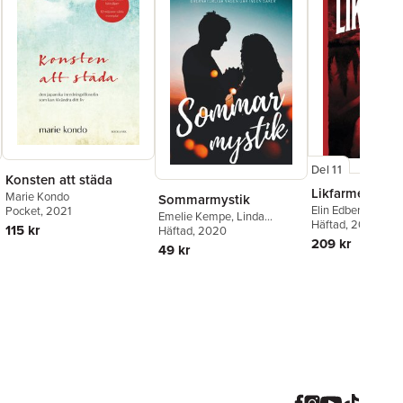
Del 11
Konsten att städa
Likfarmen
Marie Kondo
Sommarmystik
Elin Edberg
Pocket
, 2021
Emelie Kempe
,
Linda
Häftad
, 2024
115 kr
Andersson
Häftad
, 2020
,
Kristina
209 kr
Suomela
,
Laura Marken
,
49 kr
Annah Oj
,
Jessika Lilja
,
Håkan Mattsson
,
Frida
Windelhed
,
Marie Metso
,
Fredrik Ax
,
Thomas
Vildström
,
Monika
Chanovian
,
Cecilia Linder
,
Isabella Lundberg
,
Camilla
Olsson
,
Saga Stigsdotter
,
Monica Ivesköld
,
Sabine
Mickelsson
,
Lizette