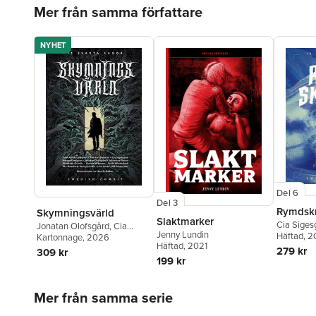
Hoppa över listan
Mer från samma författare
NYHET
Del 6
Del 3
Rymdsk
Skymningsvärld
Slaktmarker
Cia Siges
Jonatan Olofsgård
,
Cia
Jenny Lundin
Berestål
Häftad
, 
,
Sigesgård
Kartonnage
,
John Ajvide
, 2026
Häftad
, 2021
Helena D
Lindqvist
,
Helena Dahlgren
,
279 kr
309 kr
Ring
,
E. P
Mårten Dahlrot
,
KG
199 kr
Stenberg
Johansson
,
Linnéa Wikman
,
Lundin
,
K
Jenny Lundin
,
Åke Qvarfort
,
Hoppa över listan
Rikard Sl
Frida Windelhed
,
Lova
Mer från samma serie
Windelhe
Lovén
,
Johannes Pinter
,
Elisabeth Östnäs