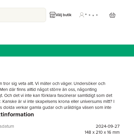
Välj butik
 tror sig veta allt. Vi mäter och väger. Undersöker och
 Men där finns alltid något större än oss, någonting
gt. Och det vi inte kan förklara fascinerar samtidigt som det
 Kanske är vi inte skapelsens krona eller universums mitt? I
ss dolda verkar gamla gudar och uråldriga väsen som inte
tinformation
av vår kortlivade mänskliga existens. Äldre och mäktigare
ed gåtfulla drivkrafter. Men vad händer när våra vägar möts
a dörrar öppnas? I den här antologin presenterar tretton
gsdatum
2024-09-27
e sina versioner av den kosmiska skräcken.Med noveller av
148 x 210 x 16 mm