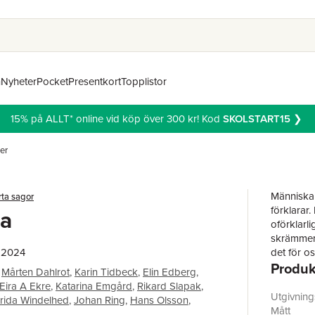
n
Nyheter
Pocket
Presentkort
Topplistor
15% på ALLT* online vid köp över 300 kr! Kod
SKOLSTART15
❯
er
Människan
rta sagor
förklarar.
sa
oförklarli
skrämmer.
, 2024
det för o
Produk
påverkas 
Mårten Dahlrot
,
Karin Tidbeck
,
Elin Edberg
,
krafter m
Eira A Ekre
,
Katarina Emgård
,
Rikard Slapak
,
eller låst
Utgivnin
rida Windelhed
,
Johan Ring
,
Hans Olsson
,
författar
Mått