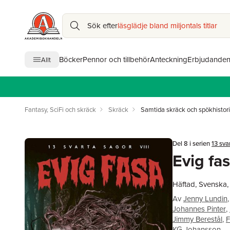
Sök efter
läsglädje bland miljontals titlar
Böcker
Pennor och tillbehör
Anteckning
Erbjudande
Allt
Fantasy, SciFi och skräck
Skräck
Samtida skräck och spökhistori
Del 8 i serien
13 sva
Evig fa
Häftad, Svenska
Av
Jenny Lundin
,
Johannes Pinter
,
Jimmy Berestål
,
F
KG Johansson