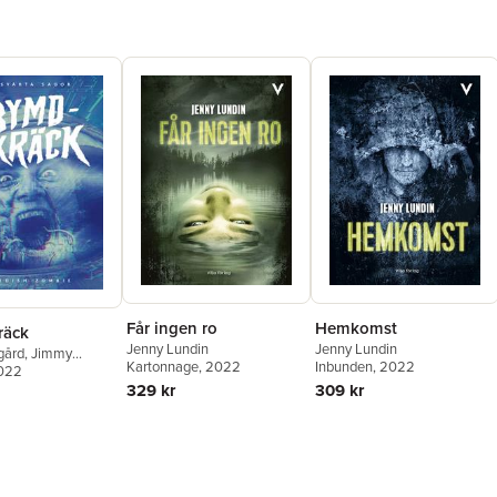
Får ingen ro
Hemkomst
räck
Jenny Lundin
Jenny Lundin
gård
,
Jimmy
Kartonnage
, 2022
Inbunden
, 2022
2022
Kristina Hård
,
329 kr
309 kr
ahlgren
,
Johan
. Uggla
,
Marcus
,
Love Kölle
,
Jenny
atarina Emgård
,
apak
,
Frida
d
,
Sofia Albertsson