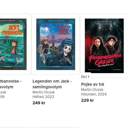
Del 1
rbannelse -
Legenden om Jack -
Pojke av trä
svolym
samlingsvolym
Martin Olczak
czak
Martin Olczak
Inbunden
, 2024
019
Häftad
, 2022
229 kr
249 kr