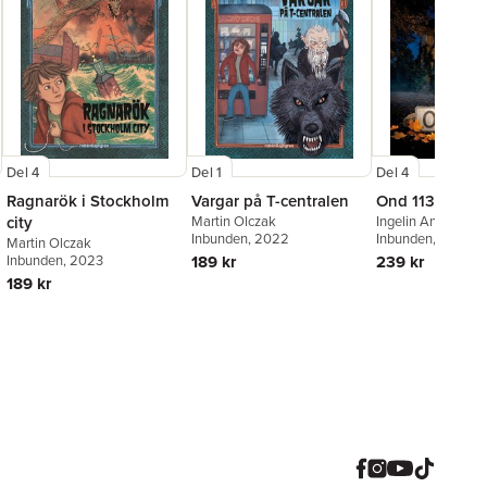
Del 4
Del 1
Del 4
Ragnarök i Stockholm
Vargar på T-centralen
Ond 113
city
Martin Olczak
Ingelin Angerborn
Inbunden
, 2022
Inbunden
, 2026
Martin Olczak
Inbunden
, 2023
189 kr
239 kr
189 kr