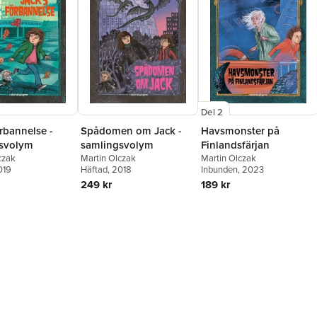
Del 2
rbannelse -
Spådomen om Jack -
Havsmonster på
svolym
samlingsvolym
Finlandsfärjan
czak
Martin Olczak
Martin Olczak
019
Häftad
, 2018
Inbunden
, 2023
249 kr
189 kr