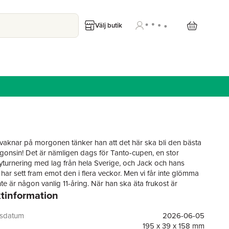
Välj butik
vaknar på morgonen tänker han att det här ska bli den bästa
onsin! Det är nämligen dags för Tanto-cupen, en stor
turnering med lag från hela Sverige, och Jack och hans
har sett fram emot den i flera veckor. Men vi får inte glömma
nte är någon vanlig 11-åring. När han ska äta frukost är
tinformation
 halva hans pekfinger borta?! Vad är det som händer? Håller
t bli osynlig? Vilka magiska krafter ligger bakom detta? Det
 innebandyturnering för Jack, i stället packar hela familjen ihop
gsdatum
2026-06-05
r sig ut till vikingaön Birka. Kanske kan de finna svaret på
195 x 39 x 158 mm