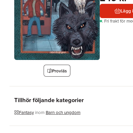
Lägg 
.
Fri frakt för m
Provläs
Tillhör följande kategorier
Fantasy
inom
Barn och ungdom
Hoppa över listan