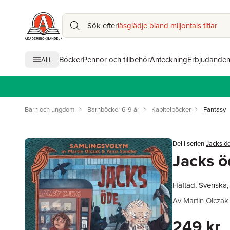
Sök efter
läsglädje bland miljontals titlar
Böcker
Pennor och tillbehör
Anteckning
Erbjudande
Allt
Barn och ungdom
Barnböcker 6-9 år
Kapitelböcker
Fantasy
Del i serien
Jacks ö
Jacks ö
Häftad, Svenska
Av
Martin Olczak
249 kr