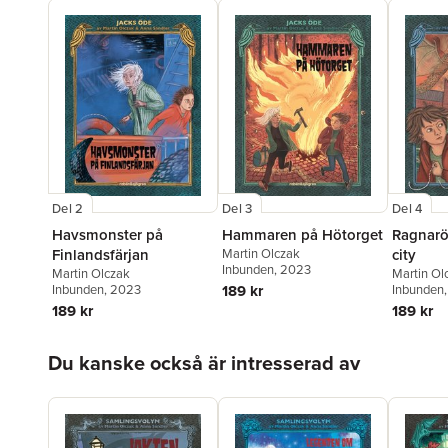
Del 2
Del 3
Del 4
Havsmonster på
Hammaren på Hötorget
Ragnarö
Finlandsfärjan
Martin Olczak
city
Inbunden
, 2023
Martin Olczak
Martin Ol
Inbunden
, 2023
189 kr
Inbunden
189 kr
189 kr
Hoppa över listan
Du kanske också är intresserad av