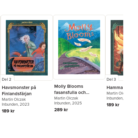
Del 2
Del 3
Molly Blooms
Havsmonster på
Hammaren på 
fasansfulla och
Finlandsfärjan
Martin Olczak
fantastiska resa
Martin Olczak
Inbunden
, 2023
Martin Olczak
Inbunden
, 2025
Inbunden
, 2023
189 kr
289 kr
189 kr