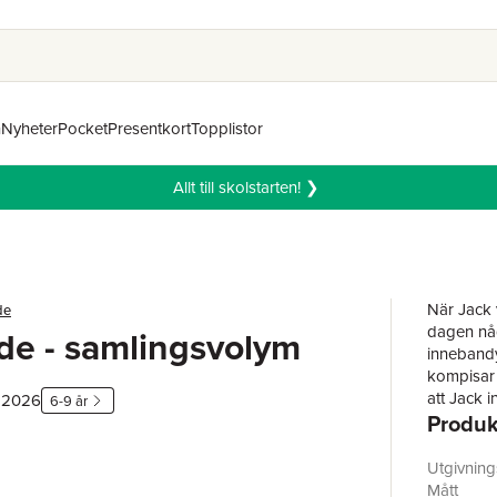
n
Nyheter
Pocket
Presentkort
Topplistor
Allt till skolstarten! ❯
När Jack 
de
dagen någ
de - samlingsvolym
innebandy
kompisar 
att Jack i
, 2026
6-9 år
Produk
plötsligt
han på at
blir ingen
Utgivnin
sig och ge
Mått