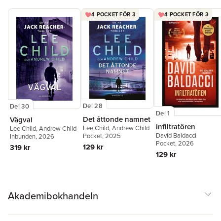
4 POCKET FÖR 3
4 POCKET FÖR 3
Del 28
Del 30
Del 1
Det åttonde namnet
Vägval
Infiltratören
Lee Child
,
Andrew Child
Lee Child
,
Andrew Child
David Baldacci
Pocket
, 2025
Inbunden
, 2026
Pocket
, 2026
129 kr
319 kr
129 kr
Akademibokhandeln