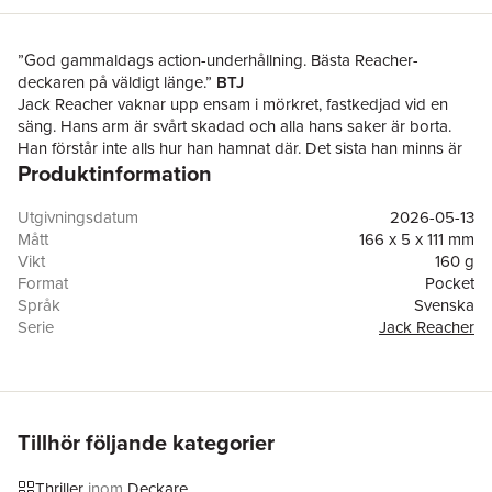
”God gammaldags action-underhållning. Bästa Reacher-
deckaren på väldigt länge.”
BTJ
Jack Reacher vaknar upp ensam i mörkret, fastkedjad vid en
säng. Hans arm är svårt skadad och alla hans saker är borta.
Han förstår inte alls hur han hamnat där. Det sista han minns är
Produktinformation
att han liftade och att bilen prejades av vägen.
Föraren dog i olyckan, men de som tagit Reacher till fånga
verkar tro att de två var i maskopi med varandra. De tar hand
Utgivningsdatum
2026-05-13
om hans skador, men uppenbarligen bara för att få honom att
Mått
166 x 5 x 111 mm
prata.
Vikt
160 g
Reacher vet ännu mindre än de, men är fast besluten på att ta
Format
Pocket
reda på sanningen. Och den är långt mer komplicerad än han
Språk
Svenska
kunnat ana.
Serie
Jack Reacher
Antal sidor
302
Upplaga
1
Förlag
Norstedts
Medarbetare
Maria Sundberg
ISBN
9789113138947
Tillhör följande kategorier
Miljömärkning
FSC
Originaltitel
In Too Deep
Thriller
inom
Deckare