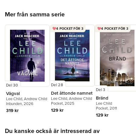
Hoppa över listan
Mer från samma serie
4 POCKET FÖR 3
4 POCKET FÖR 3
Del 28
Del 30
Del 3
Det åttonde namnet
Vägval
Bränd
Lee Child
,
Andrew Child
Lee Child
,
Andrew Child
Lee Child
Pocket
, 2025
Inbunden
, 2026
Pocket
, 2011
129 kr
319 kr
129 kr
Hoppa över listan
Du kanske också är intresserad av