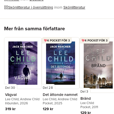
Översättare
Jan Risheden
Skönlitteratur i översättning
inom
Skönlitteratur
Hoppa över listan
Mer från samma författare
4 POCKET FÖR 3
4 POCKET FÖR 3
Del 28
Del 30
Del 3
Det åttonde namnet
Vägval
Bränd
Lee Child
,
Andrew Child
Lee Child
,
Andrew Child
Lee Child
Pocket
, 2025
Inbunden
, 2026
Pocket
, 2011
129 kr
319 kr
129 kr