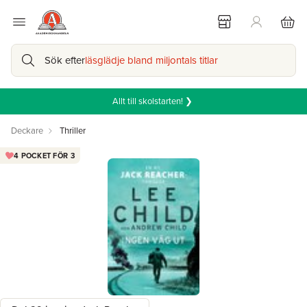
Sök efter
läsglädje bland miljontals titlar
Allt till skolstarten! ❯
Deckare
Thriller
4 POCKET FÖR 3