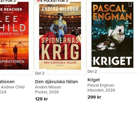
ET FÖR 3
4 POCKET FÖR 3
Del 2
Del 2
Kriget
ationen
Den djävulska fällan
Pascal Engman
,
Andrew Child
Anders Nilsson
Inbunden
, 2026
2024
Pocket
, 2026
299 kr
129 kr