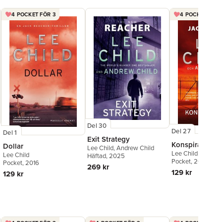
4 POCKET FÖR 3
4 POCKET FÖR 
Del 30
Del 27
Del 1
Exit Strategy
Konspiratione
Dollar
Lee Child
,
Andrew Child
Lee Child
,
Andrew
Lee Child
Häftad
, 2025
Pocket
, 2024
Pocket
, 2016
269 kr
129 kr
129 kr