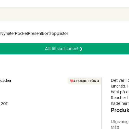
n
Nyheter
Pocket
Presentkort
Topplistor
Allt till skolstarten! ❯
Det var i
Reacher
4 POCKET FÖR 3
lunchtid.
hänt på e
Reacher h
hade närm
 2011
Produk
ansiktet 
trottoare
kemtvättsp
Utgivnin
var något
Mått