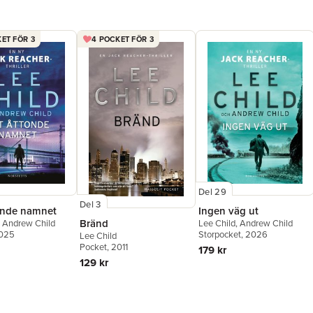
ET FÖR 3
4 POCKET FÖR 3
Del 29
Del 3
onde namnet
Ingen väg ut
Bränd
,
Andrew Child
Lee Child
,
Andrew Child
2025
Storpocket
, 2026
Lee Child
Pocket
, 2011
179 kr
129 kr