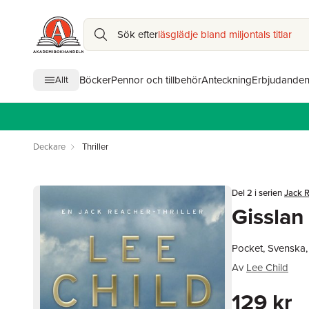
Sök efter
läsglädje bland miljontals titlar
Böcker
Pennor och tillbehör
Anteckning
Erbjudande
Allt
Deckare
Thriller
Del 2 i serien
Jack 
Gisslan
Pocket, Svenska,
Av
Lee Child
129 kr