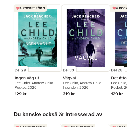
4 POCKET FÖR 3
4 POCK
Del 29
Del 28
Del 30
Ingen väg ut
Det ått
Vägval
Lee Child
,
Andrew Child
Lee Child
Lee Child
,
Andrew Child
Pocket
, 2026
Pocket
, 
Inbunden
, 2026
129 kr
129 kr
319 kr
Hoppa över listan
Du kanske också är intresserad av