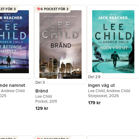
ET FÖR 3
4 POCKET FÖR 3
Del 29
Del 3
onde namnet
Ingen väg ut
Bränd
,
Andrew Child
Lee Child
,
Andrew Child
2025
Storpocket
, 2026
Lee Child
Pocket
, 2011
179 kr
129 kr