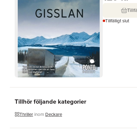
Tillf
Tillfälligt slut
Tillhör följande kategorier
Thriller
inom
Deckare
Hoppa över listan