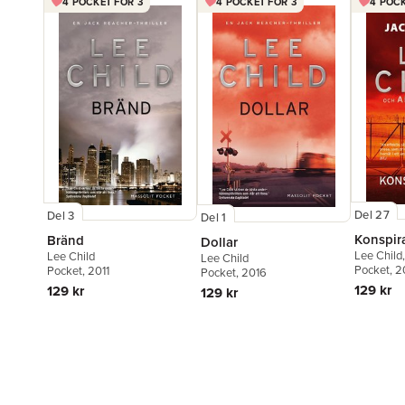
4 POCKET FÖR 3
4 POCKET FÖR 3
4 POCK
Del 27
Del 3
Del 1
Konspir
Bränd
Dollar
Lee Child
Lee Child
Lee Child
Pocket
, 
Pocket
, 2011
Pocket
, 2016
129 kr
129 kr
129 kr