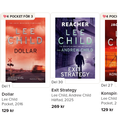
4 POCKET FÖR 3
4 POCKET FÖR 
Del 30
Del 27
Del 1
Exit Strategy
Konspiratione
Dollar
Lee Child
,
Andrew Child
Lee Child
,
Andrew
Lee Child
Häftad
, 2025
Pocket
, 2024
Pocket
, 2016
269 kr
129 kr
129 kr