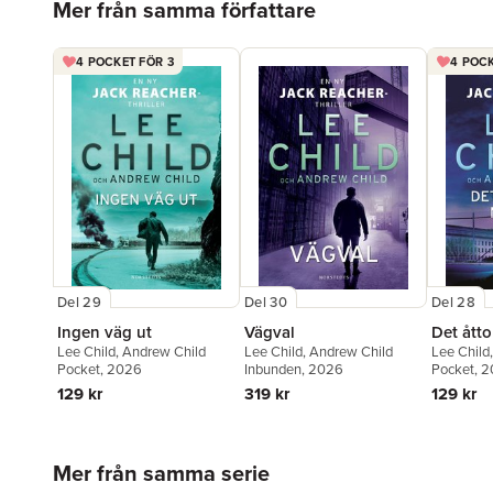
Mer från samma författare
4 POCKET FÖR 3
4 POCK
Del 29
Del 28
Del 30
Ingen väg ut
Det ått
Vägval
Lee Child
,
Andrew Child
Lee Child
Lee Child
,
Andrew Child
Pocket
, 2026
Pocket
, 
Inbunden
, 2026
129 kr
129 kr
319 kr
Hoppa över listan
Mer från samma serie