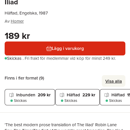
Iliad
Häftad, Engelska, 1987
Av
Homer
189 kr
Lägg i varukorg
Skickas
.
Fri frakt för medlemmar vid köp för minst 249 kr.
Finns i fler format (
9
)
Visa alla
Inbunden
209 kr
Häftad
229 kr
Häftad
1
Skickas
Skickas
Skickas
'The best modern prose translation of The Iliad' Robin Lane