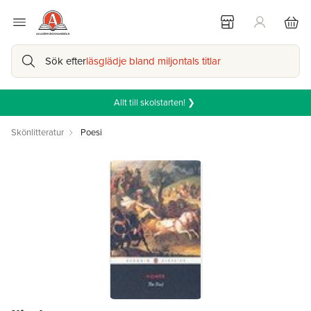
Sök efter
läsglädje bland miljontals titlar
Allt till skolstarten! ❯
Skönlitteratur
Poesi