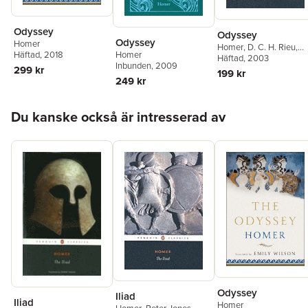
Odyssey
Odyssey
Odyssey
Homer
Homer
,
D. C. H. Rieu
,
Häftad
, 2018
Homer
Peter Jones
Häftad
, 2003
Inbunden
, 2009
299 kr
199 kr
249 kr
Hoppa över listan
Du kanske också är intresserad av
Odyssey
Iliad
Iliad
Homer