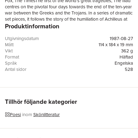
Fox, The TimesThe first of the world's great tragedies, The Iliad
centres on the pivotal four days towards the end of the ten-year
war between the Greeks and the Trojans. In a series of dramatic
set pieces, it follows the story of the humiliation of Achilleus at
Produktinformation
the hands of Agamemnon and his slaying of Hektor: a
barbarous act with repercussions that ultimately determine the
fate of Troy. The Iliad not only paints an intimate picture of
Utgivningsdatum
1987-08-27
individual experience, but also offers a universal perspective in
Mått
114 x 184 x 19 mm
which human loss and suffering are set against a vast and
Vikt
362 g
unpitying divine background where fickle, quarrelsome gods
Format
Häftad
decide the fate of men.Translated with an Introduction by Martin
Språk
Engelska
Hammond
Antal sidor
528
Förlag
Penguin Books Ltd
ISBN
9780140444445
Översättare
Martin Hammond
Tillhör följande kategorier
Poesi
inom
Skönlitteratur