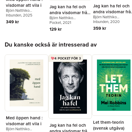
visdomar att vila i
Jag kan ha fel och
Jag kan ha fel och
Björn Natthiko
andra visdomar frå
andra visdomar från
Lindeblad
Inbunden
, 2025
,
Caroline
Björn Natthiko
mitt liv som
Björn Natthiko
mitt liv som
Bankler
349 kr
Lindeblad
Inbunden
, 2020
,
Caroline
Lindeblad
Pocket
, 2021
,
Caroline
buddhistmunk
buddhistmunk
Bankler
,
Navid Modiri
Bankler
,
Navid Modiri
359 kr
129 kr
Hoppa över listan
Du kanske också är intresserad av
4 POCKET FÖR 3
Med öppen hand :
Let them-teorin
visdomar att vila i
Jag kan ha fel och
(svensk utgåva)
Björn Natthiko
andra visdomar från