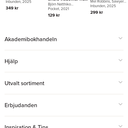
Mel Robbins
,
Sawyer
Lindeblad
Inbunden
, 2025
,
Caroline
Björn Natthiko
mitt liv som
Robbins
Inbunden
, 2025
Bankler
349 kr
Lindeblad
Pocket
, 2021
,
Caroline
buddhistmunk
299 kr
Bankler
,
Navid Modiri
129 kr
Akademibokhandeln
Hjälp
Utvalt sortiment
Erbjudanden
Inspiration & Tips