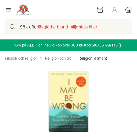
Sök efter
läsglädje bland miljontals titlar
15% på ALLT* online vid köp över 300 kr! Kod
SKOLSTART15
❯
Filosofi och religion
Religion och tro
Religion: allmänt