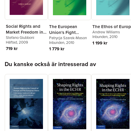
Social Rights and
The European
The Ethos of Euro
Market Freedom in
Union's Fight
Andrew Williams
Inbunden
, 2010
the European
Stefano Giubboni
Against Corruption
Patrycja Szarek-Mason
Häftad
, 2009
Inbunden
, 2010
1 199 kr
Constitution
719 kr
1 779 kr
Hoppa över listan
Du kanske också är intresserad av