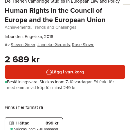
Del i serien
Cambridge Studies in European Law and Policy
Human Rights in the Council of
Europe and the European Union
Achievements, Trends and Challenges
Inbunden, Engelska, 2018
Av
Steven Greer
,
Janneke Gerards
,
Rose Slowe
2 689 kr
Lägg i varukorg
Beställningsvara.
Skickas
inom 7-10 vardagar
.
Fri frakt för
medlemmar vid köp för minst 249 kr.
Finns i fler format (
1
)
Häftad
899 kr
Skickas
inom 7-10 vardagar