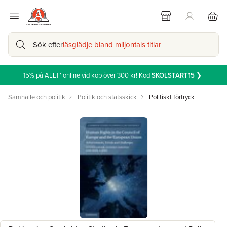
Sök efter
läsglädje bland miljontals titlar
15% på ALLT* online vid köp över 300 kr! Kod
SKOLSTART15
❯
Samhälle och politik
Politik och statsskick
Politiskt förtryck