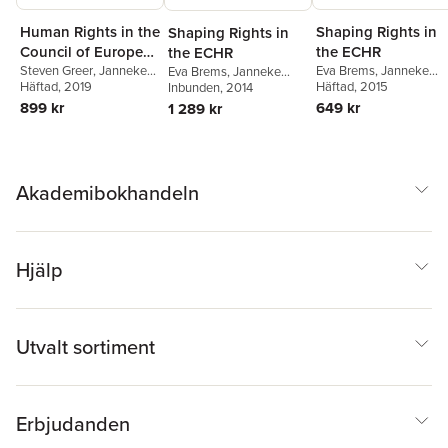
Human Rights in the
Shaping Rights in
Shaping Rights in
Council of Europe
the ECHR
the ECHR
and the European
Steven Greer
,
Janneke
Eva Brems
,
Janneke
Eva Brems
,
Janneke
Gerards
Häftad
, 2019
,
Rose Slowe
Gerards
Häftad
, 2015
Gerards
Inbunden
, 2014
Union
899 kr
649 kr
1 289 kr
Akademibokhandeln
Hjälp
Utvalt sortiment
Erbjudanden