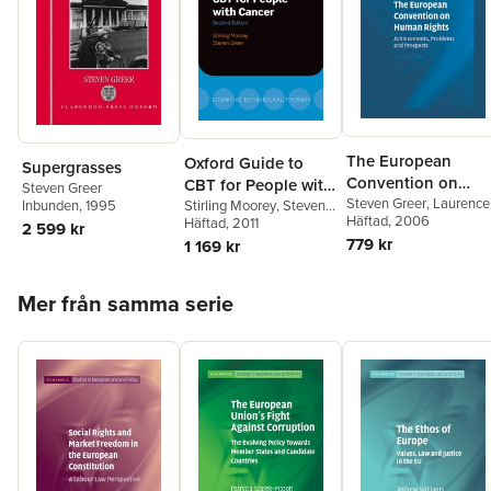
The European
Oxford Guide to
Supergrasses
Convention on
CBT for People with
Steven Greer
Human Rights
Steven Greer
,
Laurence
Cancer
Stirling Moorey
,
Steven
Inbunden
, 1995
Gormley
Häftad
, 2006
,
Jo Shaw
Greer
Häftad
, 2011
2 599 kr
779 kr
1 169 kr
Hoppa över listan
Mer från samma serie