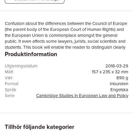
Confusion about the differences between the Council of Europe
(the parent body of the European Court of Human Rights) and
the European Union is commonplace amongst the general
public. It even affects some lawyers, jurists, social scientists and
students. This book will enable the reader to distinguish clearly
Produktinformation
between those human rights norms which originate in the
Council of Europe and those which derive from the EU, vital for
anyone interested in human rights in Europe and in the UK as it
Utgivningsdatum
2018-03-29
prepares to leave the EU. The main achievements of relevant
Mått
157 x 235 x 32 mm
institutions include securing minimum standards across the
Vikt
890 g
continent as they deal with increasing expansion, complexity,
Format
Inbunden
multidimensionality, and interpenetration of their human rights
Språk
Engelska
activities. The authors also identify the central challenges,
Serie
Cambridge Studies in European Law and Policy
particularly for the UK in the post-Brexit era, where the
Antal sidor
554
components of each system need to be carefully distinguished
Förlag
Cambridge University Press
and disentangled.
ISBN
9781107025509
Tillhör följande kategorier