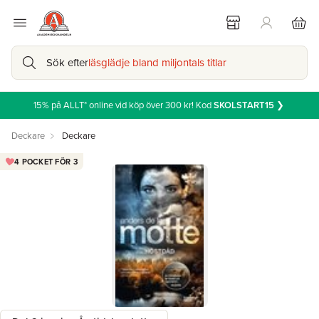
Sök efter
läsglädje bland miljontals titlar
15% på ALLT* online vid köp över 300 kr! Kod
SKOLSTART15
❯
Deckare
Deckare
4 POCKET FÖR 3