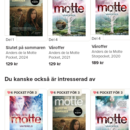
Del 4
Del 1
Del 4
Våroffer
Slutet på sommaren
Våroffer
Anders de la Motte
Anders de la Motte
Anders de la Motte
Storpocket
, 2020
Pocket
, 2024
Pocket
, 2021
189 kr
129 kr
129 kr
Hoppa över listan
Du kanske också är intresserad av
4 POCKET FÖR 3
4 POCKET FÖR 3
4 POCKET FÖR 3