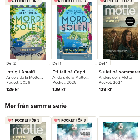
4 POCKET FÖR 3
4 POCKET FÖR 3
4 POCKET FÖR 3
Del 2
Del 1
Del 1
Intrig i Amalfi
Ett fall på Capri
Slutet på sommare
Anders de la Motte
,
Anders de la Motte
,
Anders de la Motte
Anette de la Motte
Pocket
, 2026
Anette de la Motte
Pocket
, 2025
Pocket
, 2024
129 kr
129 kr
129 kr
Hoppa över listan
Mer från samma serie
4 POCKET FÖR 3
4 POCKET FÖR 3