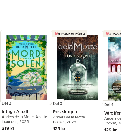
4 POCKET FÖR 3
4 POCKET FÖR 
Del 2
Del 3
Del 4
Intrig i Amalfi
Rostskogen
Våroffer
Anders de la Motte
,
Anette
Anders de la Motte
Anders de la Mott
de la Motte
Inbunden
, 2025
Pocket
, 2025
Pocket
, 2021
319 kr
129 kr
129 kr