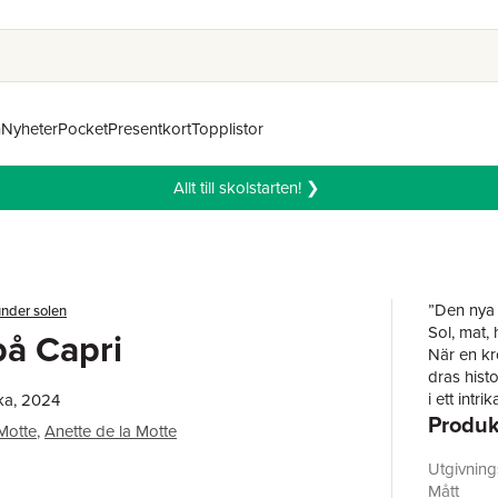
n
Nyheter
Pocket
Presentkort
Topplistor
Allt till skolstarten! ❯
”Den nya 
nder solen
Sol, mat, 
 på Capri
När en kr
dras hist
i ett intr
ka, 2024
Produk
kulturres
Motte
,
Anette de la Motte
reseledare
och en Be
Utgivnin
från grup
Mått