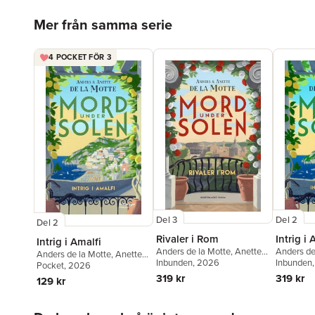
Hoppa över listan
Mer från samma serie
4 POCKET FÖR 3
Del 3
Del 2
Del 2
Rivaler i Rom
Intrig i 
Intrig i Amalfi
Anders de la Motte
,
Anette
Anders de
Anders de la Motte
,
Anette
de la Motte
Inbunden
, 2026
de la Mot
Inbunden
de la Motte
Pocket
, 2026
319 kr
319 kr
129 kr
Hoppa över listan