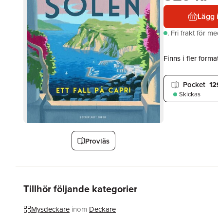
Lägg 
.
Fri frakt för m
Finns i fler format
Pocket
12
Skickas
Provläs
Tillhör följande kategorier
Mysdeckare
inom
Deckare