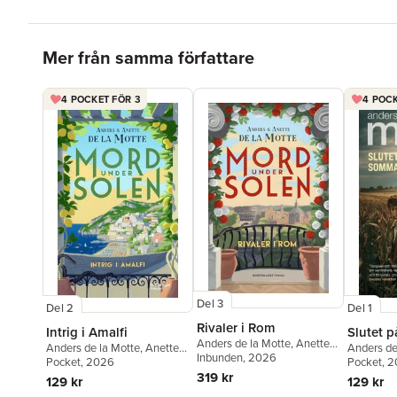
Hoppa över listan
Mer från samma författare
4 POCKET FÖR 3
4 POCK
Del 3
Del 2
Del 1
Rivaler i Rom
Intrig i Amalfi
Slutet 
Anders de la Motte
,
Anette
Anders de la Motte
,
Anette
Anders de
de la Motte
Inbunden
, 2026
de la Motte
Pocket
, 2026
Pocket
, 
319 kr
129 kr
129 kr