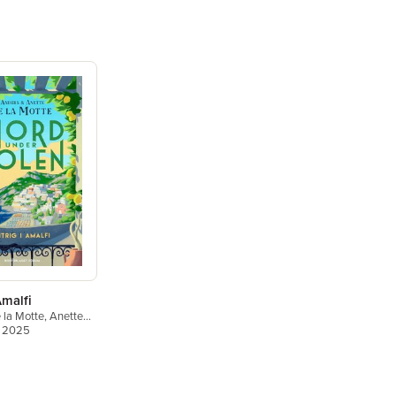
Amalfi
 la Motte
,
Anette
te
, 2025