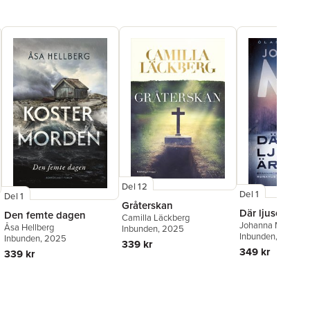
Del 12
Del 1
Del 1
Gråterskan
Där ljuset är
Den femte dagen
Camilla Läckberg
Johanna Mo
Åsa Hellberg
Inbunden
, 2025
Inbunden
, 2025
Inbunden
, 2025
339 kr
349 kr
339 kr