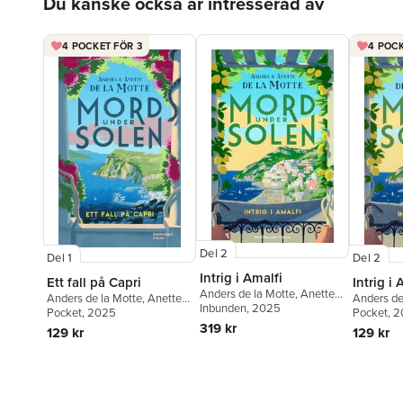
Du kanske också är intresserad av
4 POCKET FÖR 3
4 POCK
Del 2
Del 1
Del 2
Intrig i Amalfi
Ett fall på Capri
Intrig i 
Anders de la Motte
,
Anette
Anders de la Motte
,
Anette
Anders de
de la Motte
Inbunden
, 2025
de la Motte
Pocket
, 2025
de la Mot
Pocket
, 
319 kr
129 kr
129 kr