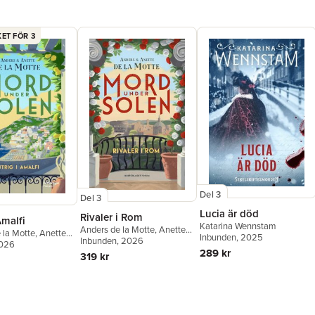
ET FÖR 3
Del 3
Del 3
Lucia är död
Rivaler i Rom
Amalfi
Katarina Wennstam
Anders de la Motte
,
Anette
 la Motte
,
Anette
Inbunden
, 2025
de la Motte
Inbunden
, 2026
te
2026
289 kr
319 kr