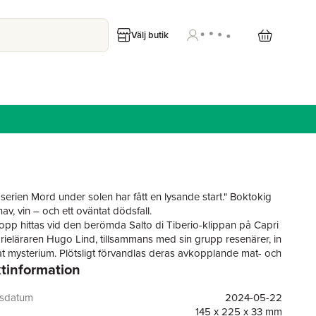
Välj butik
serien Mord under solen har fått en lysande start." Boktokig
hav, vin – och ett oväntat dödsfall.
opp hittas vid den berömda Salto di Tiberio-klippan på Capri
orieläraren Hugo Lind, tillsammans med sin grupp resenärer, in
ikat mysterium. Plötsligt förvandlas deras avkopplande mat- och
tinformation
a, arrangerad av Belmonte Travels och den karismatiska
n Lara, till något helt annat när en död kropp hittas i vattnet
lmonte Travels-broschyr återfinns i likets ficka. Har någon
gsdatum
2024-05-22
pen en mörk hemlighet? Är det möjligt att en orm har smugit
145 x 225 x 33 mm