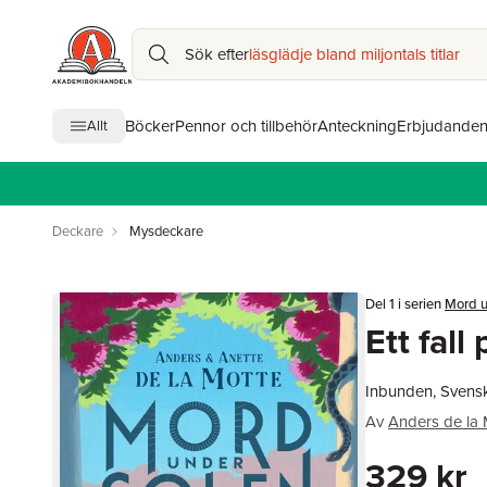
Sök efter
läsglädje bland miljontals titlar
Böcker
Pennor och tillbehör
Anteckning
Erbjudande
Allt
Deckare
Mysdeckare
Del 1 i serien
Mord u
Ett fall
Inbunden, Svens
Av
Anders de la 
329 kr