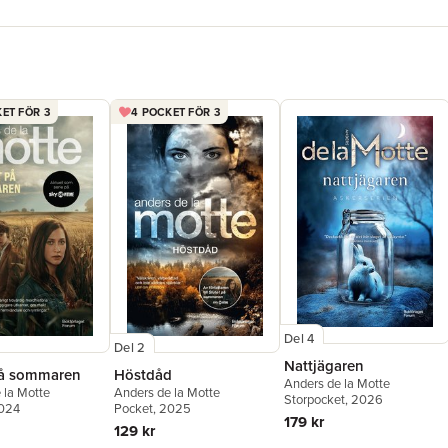
ET FÖR 3
4 POCKET FÖR 3
Del 4
Del 2
Nattjägaren
på sommaren
Höstdåd
Anders de la Motte
 la Motte
Anders de la Motte
Storpocket
, 2026
2024
Pocket
, 2025
179 kr
129 kr