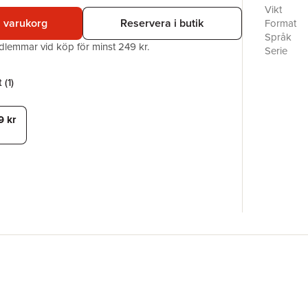
sig in i 
Vikt
Lara till
i varukorg
Reservera i butik
Format
”Ett fall 
Språk
edlemmar vid köp för minst 249 kr.
pusseldec
Serie
Hugo Lind
Antal sid
mordgåto
Förlag
 (
1
)
Medarbet
ISBN
9 kr
Miljömärk