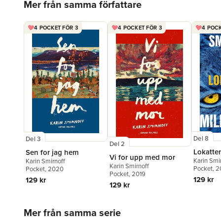
Mer från samma författare
4 POCKET FÖR 3
4 POCKET FÖR 3
4 POCK
Del 8
Del 3
Del 2
Lokatten
Sen for jag hem
Vi for upp med mor
Karin Smi
Karin Smirnoff
Karin Smirnoff
Pocket
, 
Pocket
, 2020
Pocket
, 2019
129 kr
129 kr
129 kr
Hoppa över listan
Mer från samma serie