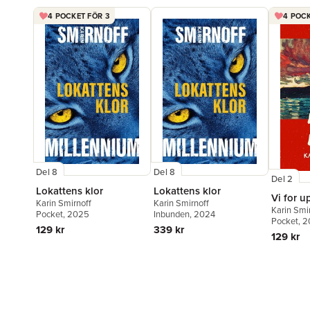
4 POCKET FÖR 3
4 POCK
Del 8
Del 8
Del 2
Lokattens klor
Lokattens klor
Vi for 
Karin Smirnoff
Karin Smirnoff
Karin Smi
Pocket
, 2025
Inbunden
, 2024
Pocket
, 2
129 kr
339 kr
129 kr