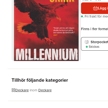
Lägg 
.
Fri frakt för m
Finns i fler format
Storpocke
Skickas
Tillhör följande kategorier
Deckare
inom
Deckare
Hoppa över listan