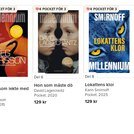
ET FÖR 3
4 POCKET FÖR 3
4 POCKET FÖR 3
Del 8
Del 6
Lokattens klor
Hon som måste dö
 som lekte med
Karin Smirnoff
David Lagercrantz
Pocket
, 2025
Pocket
, 2020
sson
129 kr
129 kr
015