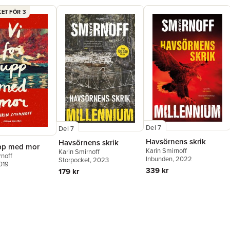
ET FÖR 3
Del 7
Del 7
Havsörnens skrik
Havsörnens skrik
upp med mor
Karin Smirnoff
Karin Smirnoff
rnoff
Inbunden
, 2022
Storpocket
, 2023
019
339 kr
179 kr