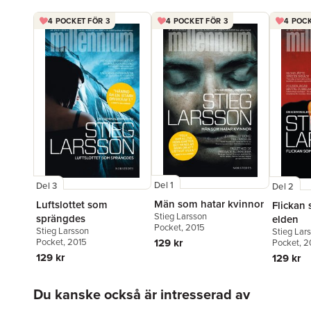
4 POCKET FÖR 3
4 POCKET FÖR 3
4 POCK
Del 1
Del 3
Del 2
Män som hatar kvinnor
Luftslottet som
Flickan
Stieg Larsson
sprängdes
elden
Pocket
, 2015
Stieg Larsson
Stieg Lar
Pocket
, 2015
129 kr
Pocket
, 2
129 kr
129 kr
Hoppa över listan
Du kanske också är intresserad av