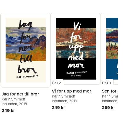
ydsvenskan
 i boken är den komplicerade mor/dotter-relationen mellan
n Svala och hennes länge försvunna Mammamärta. Där tillför
en dimension som saknats hos föregångarna."
DN
Del 2
Del 3
Vi for upp med mor
Sen for jag he
Jag for ner till bror
Karin Smirnoff
Karin Smirnoff
Karin Smirnoff
Inbunden
, 2019
Inbunden
, 2020
Inbunden
, 2018
249 kr
269 kr
249 kr