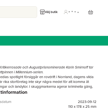
Välj butik
 Kritikerrosade och Augustprisnominerade Karin Smirnoff tar
ttpinnen i Millennium-serien.
dias spotlight försiggår en rovdrift i Norrland, dagens vilda
är rika storföretag inte skyr några medel för att komma åt
gångar och landytor. I skuggmarkerna agerar kriminella gäng,
tinformation
 av det enorma inflödet av nya pengar.
mkvist sätter sig på tåget till Älvsbyn för att gå på sin dotters
n dras in i händelser som får honom att hitta tillbaka till sina
gsdatum
2023-09-12
m grävande journalist. Lisbeth Salander befinner sig också
110 x 178 x 25 mm