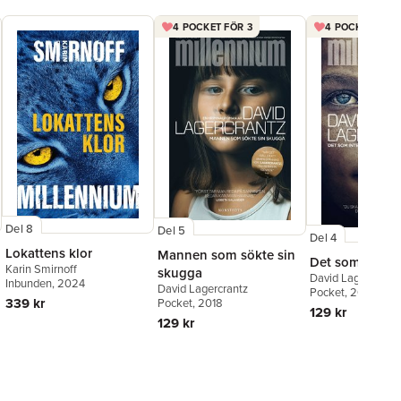
4 POCKET FÖR 3
4 POCKET FÖR 
Del 8
Del 5
Del 4
Lokattens klor
Mannen som sökte sin
Det som inte d
Karin Smirnoff
skugga
David Lagercrantz
Inbunden
, 2024
David Lagercrantz
Pocket
, 2016
339 kr
Pocket
, 2018
129 kr
129 kr