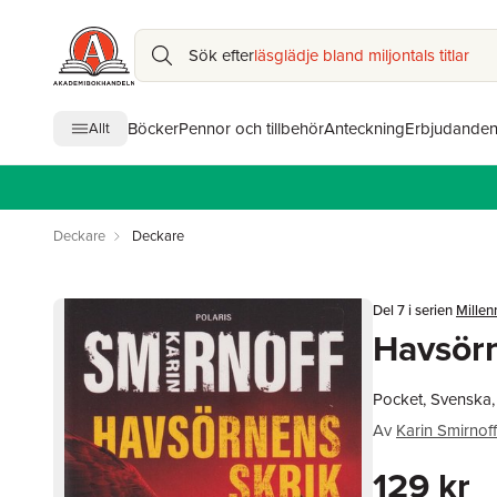
Sök efter
läsglädje bland miljontals titlar
Böcker
Pennor och tillbehör
Anteckning
Erbjudande
Allt
Deckare
Deckare
Del 7 i serien
Mille
Havsörn
Pocket, Svenska
Av
Karin Smirnoff
129 kr