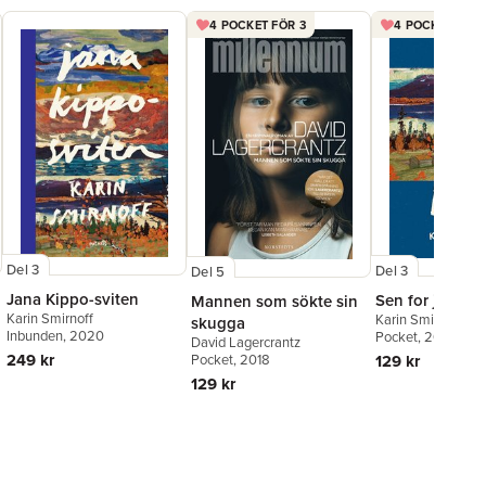
4 POCKET FÖR 3
4 POCKET FÖR 
Del 3
Del 3
Del 5
Jana Kippo-sviten
Sen for jag he
Mannen som sökte sin
Karin Smirnoff
Karin Smirnoff
skugga
Inbunden
, 2020
Pocket
, 2020
David Lagercrantz
249 kr
129 kr
Pocket
, 2018
129 kr