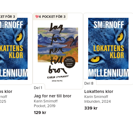
humor."
S
"Vackrast
flickunge
ET FÖR 3
4 POCKET FÖR 3
Smirnoff 
Del 8
Del 1
s klor
Lokattens klor
Jag for ner till bror
rnoff
Karin Smirnoff
Karin Smirnoff
2025
Inbunden
, 2024
Pocket
, 2019
339 kr
129 kr