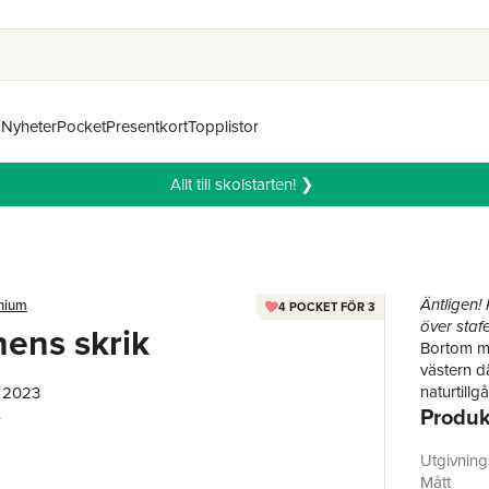
n
Nyheter
Pocket
Presentkort
Topplistor
Allt till skolstarten! ❯
Äntligen!
nnium
4 POCKET FÖR 3
över stafe
ens skrik
Bortom me
västern d
naturtill
, 2023
Produk
lockade
Mikael Blo
bröllop me
Utgivnin
rötter so
Mått