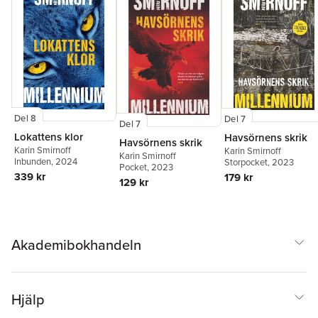
Del 8
Del 7
Del 7
Lokattens klor
Havsörnens skrik
Havsörnens skrik
Karin Smirnoff
Karin Smirnoff
Karin Smirnoff
Inbunden
, 2024
Storpocket
, 2023
Pocket
, 2023
339 kr
179 kr
129 kr
Akademibokhandeln
Hjälp