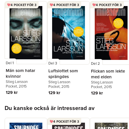
4 POCKET FÖR 3
4 POCKET FÖR 3
4 POCKET FÖR 3
Del 1
Del 3
Del 2
Män som hatar
Luftslottet som
Flickan som lekte
kvinnor
sprängdes
med elden
Stieg Larsson
Stieg Larsson
Stieg Larsson
Pocket
, 2015
Pocket
, 2015
Pocket
, 2015
129 kr
129 kr
129 kr
Hoppa över listan
Du kanske också är intresserad av
4 POCKET FÖR 3