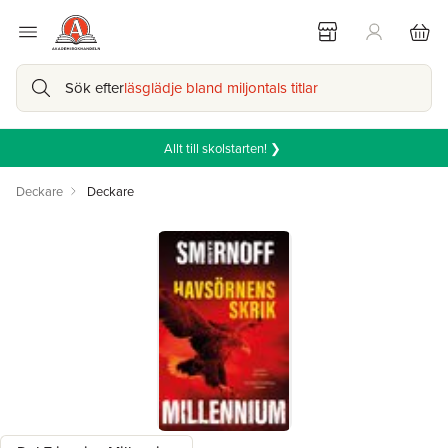
Sök efter
läsglädje bland miljontals titlar
Allt till skolstarten! ❯
Deckare
Deckare