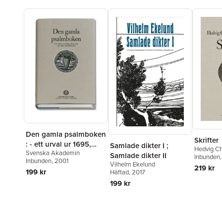
Den gamla psalmboken
Skrifter
: - ett urval ur 1695,
Samlade dikter I ;
Hedvig Ch
Svenska Akademin
1819 och 1937 års
Samlade dikter II
Nordenfly
Inbunden
Inbunden
, 2001
psalmböcker
Vilhelm Ekelund
219 kr
199 kr
Häftad
, 2017
199 kr