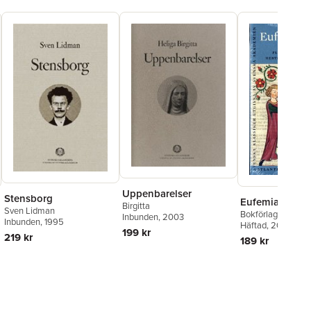
Uppenbarelser
Stensborg
Eufemiavisorna 
Birgitta
Sven Lidman
Bokförlaget Atlant
Inbunden
, 2003
Inbunden
, 1995
Häftad
, 2020
199 kr
219 kr
189 kr