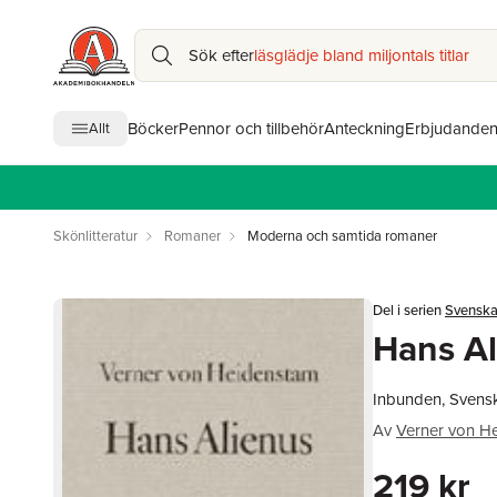
Sök efter
läsglädje bland miljontals titlar
Böcker
Pennor och tillbehör
Anteckning
Erbjudande
Allt
Skönlitteratur
Romaner
Moderna och samtida romaner
Del i serien
Svenska
Hans Al
Inbunden, Svens
Av
Verner von H
219 kr