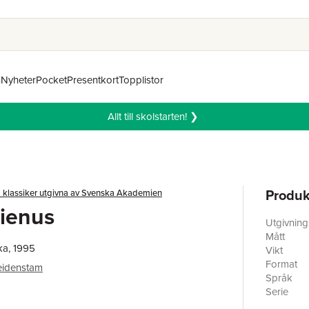
n
Nyheter
Pocket
Presentkort
Topplistor
Allt till skolstarten! ❯
Produk
 klassiker utgivna av Svenska Akademien
ienus
Utgivnin
Mått
ka, 1995
Vikt
Format
eidenstam
Språk
Serie
Antal sid