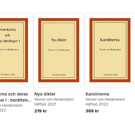
rna och deras
Nya dikter
Karolinerna
Verner von Heidenstam
Verner von Heidenstam
r I : berättelser
Häftad
, 2021
Häftad
, 2022
on Heidenstam
a och gamla
2022
219 kr
369 kr