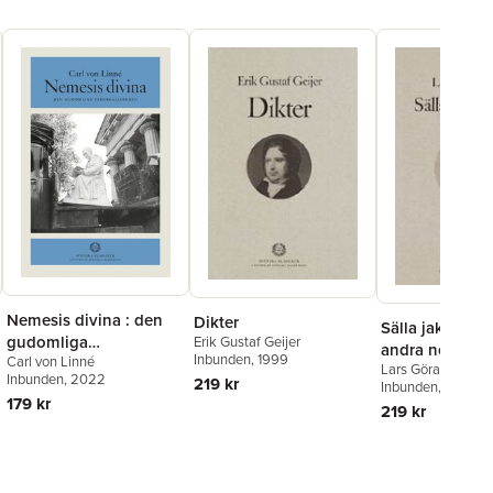
Nemesis divina : den
Dikter
Sälla jaktmark
gudomliga
Erik Gustaf Geijer
andra noveller 
Inbunden
, 1999
Carl von Linné
vedergällningen
Lars Göransson
utdrag ur Fug
Inbunden
, 2022
219 kr
Inbunden
, 1999
179 kr
219 kr