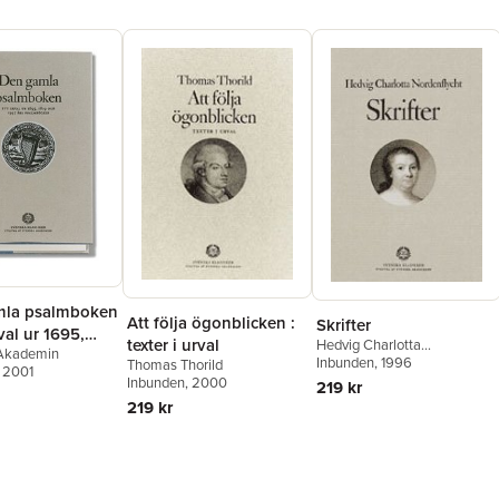
mla psalmboken
Att följa ögonblicken :
Skrifter
rval ur 1695,
texter i urval
Hedvig Charlotta
Akademin
 1937 års
Nordenflycht
Inbunden
, 1996
Thomas Thorild
, 2001
cker
Inbunden
, 2000
219 kr
219 kr