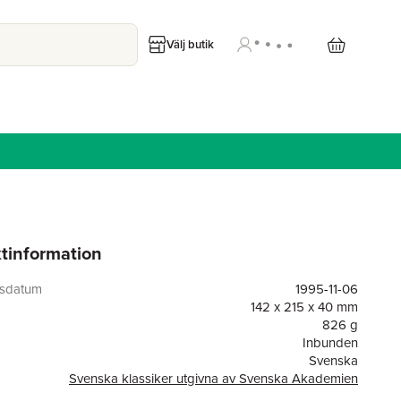
Välj butik
tinformation
gsdatum
1995-11-06
142 x 215 x 40 mm
826 g
Inbunden
Svenska
Svenska klassiker utgivna av Svenska Akademien
or
485