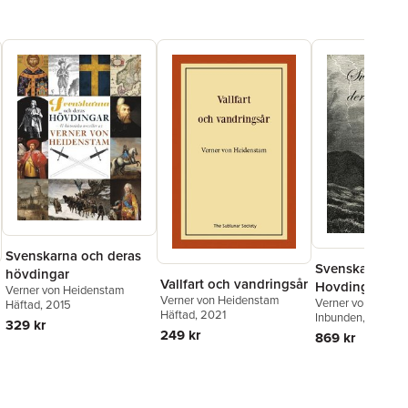
Svenskarna och deras
Svenskarna Oc
hövdingar
Vallfart och vandringsår
Hovdingar
Verner von Heidenstam
Verner von Heidenstam
Verner von Heide
Häftad
, 2015
Häftad
, 2021
Inbunden
, 2015
329 kr
249 kr
869 kr