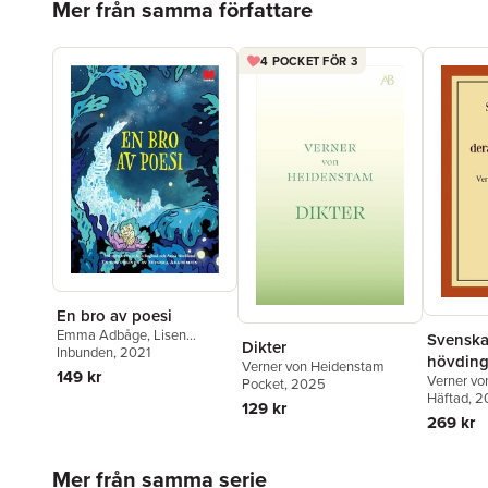
Mer från samma författare
4 POCKET FÖR 3
En bro av poesi
Emma Adbåge
,
Lisen
Svenska
Dikter
Adbåge
Inbunden
,
Carl Jonas Love
, 2021
hövdinga
Verner von Heidenstam
Almqvist
,
Bengt Cidden
149 kr
Verner v
för ung
Pocket
, 2025
Andersson
,
Werner
Häftad
, 
Aspenström
,
Kaj Beckman
,
129 kr
269 kr
Aase Berg
,
Bo Bergman
,
Erik
Blomberg
,
Daniel
Boyacioglu
,
Karin Boye
,
Tage
Hoppa över listan
Mer från samma serie
Danielsson
,
Elmer Diktonius
,