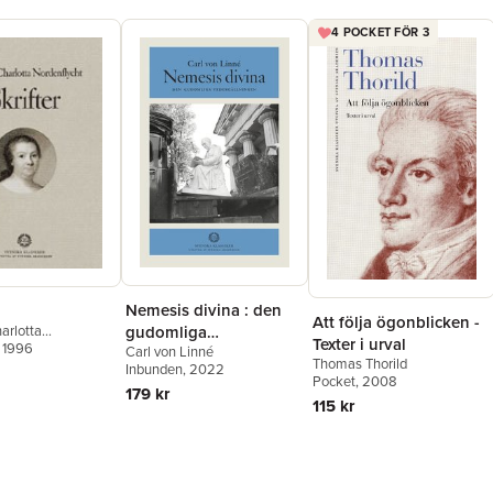
4 POCKET FÖR 3
Nemesis divina : den
Att följa ögonblicken -
arlotta
gudomliga
Texter i urval
cht
, 1996
Carl von Linné
vedergällningen
Thomas Thorild
Inbunden
, 2022
Pocket
, 2008
179 kr
115 kr