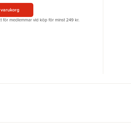
Upplaga
 varukorg
Förlag
ISBN
akt för medlemmar vid köp för minst 249 kr.
Miljömärk