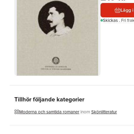
Lägg i
Skickas
.
Fri fr
Tillhör följande kategorier
Moderna och samtida romaner
inom
Skönlitteratur
Hoppa över listan