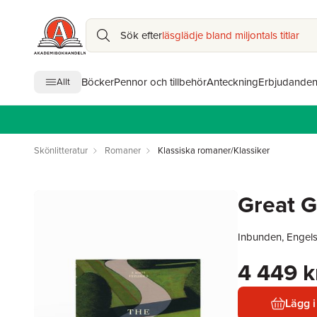
Sök efter
läsglädje bland miljontals titlar
Böcker
Pennor och tillbehör
Anteckning
Erbjudande
Allt
Skönlitteratur
Romaner
Klassiska romaner/Klassiker
Great G
Inbunden, Engel
4 449 k
Lägg i