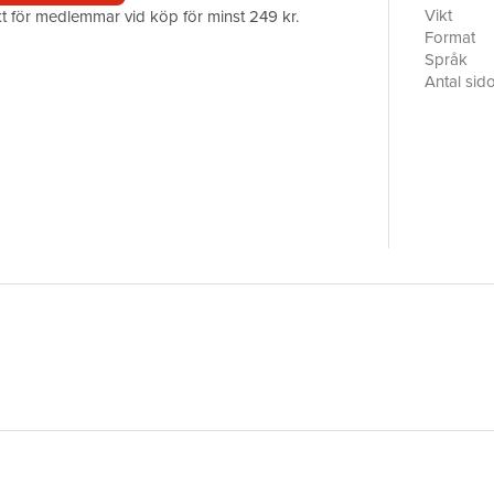
illuminat
Vikt
akt för medlemmar vid köp för minst 249 kr.
complexit
Format
American t
Språk
that explo
Antal sid
longing.B
Förlag
monograph
Medarbet
light on a
ISBN