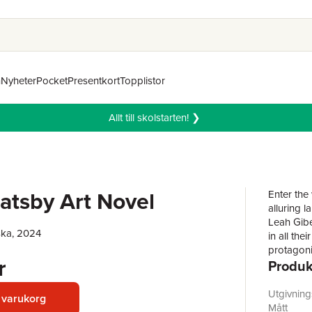
n
Nyheter
Pocket
Presentkort
Topplistor
Allt till skolstarten! ❯
atsby Art Novel
Enter the
alluring 
Leah Gibe
ska, 2024
in all the
protagoni
r
Produk
inequality
remains a 
edition, 
Utgivnin
 varukorg
Every wor
Mått