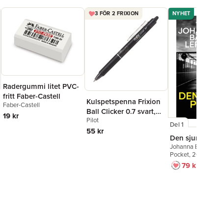
3 FÖR 2 FRIXION
NYHET
Radergummi litet PVC-
fritt Faber-Castell
Kulspetspenna Frixion
Faber-Castell
Ball Clicker 0.7 svart,
19 kr
Pilot
raderbar
Del 1
55 kr
Den sjunde po
Johanna Bäckströ
Pocket
, 2026
79 kr
129 kr