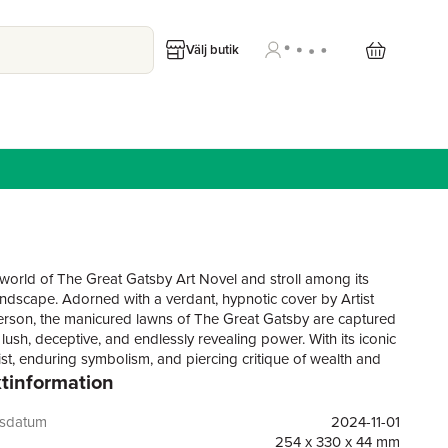
Välj butik
 world of The Great Gatsby Art Novel and stroll among its
landscape. Adorned with a verdant, hypnotic cover by Artist
rson, the manicured lawns of The Great Gatsby are captured
ir lush, deceptive, and endlessly revealing power. With its iconic
st, enduring symbolism, and piercing critique of wealth and
tinformation
, F. Scott Fitzgerald’s luminous tale of love, excess, and identity
mirror of American possibility and peril.In this enriched
Gatsby is recast as both man and myth, dreamer, and symbol.
gsdatum
2024-11-01
d of the novel’s original 1925 publication is preserved and
254 x 330 x 44 mm