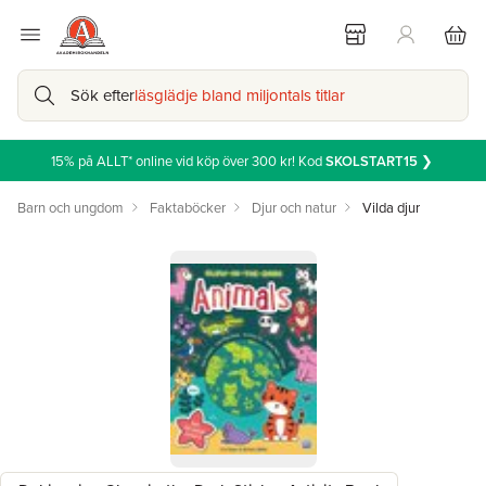
Sök efter
läsglädje bland miljontals titlar
15% på ALLT* online vid köp över 300 kr! Kod
SKOLSTART15
❯
Barn och ungdom
Faktaböcker
Djur och natur
Vilda djur