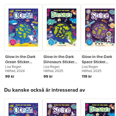
Glow-in-the-Dark
Glow-in-the-Dark
Glow-in-the-Dark
Ocean Sticker
Dinosaurs Sticker
Space Sticker
Activity
Lisa Regan
Activity Book
Lisa Regan
Activity
Lisa Regan
Häftad
, 2024
Häftad
, 2025
Häftad
, 2025
99 kr
99 kr
119 kr
Hoppa över listan
Du kanske också är intresserad av