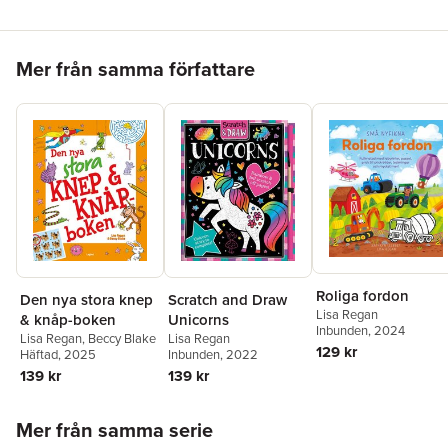
Hoppa över listan
Mer från samma författare
Roliga fordon
Den nya stora knep
Scratch and Draw
Lisa Regan
& knåp-boken
Unicorns
Inbunden
, 2024
Lisa Regan
,
Beccy Blake
Lisa Regan
129 kr
Häftad
, 2025
Inbunden
, 2022
139 kr
139 kr
Hoppa över listan
Mer från samma serie