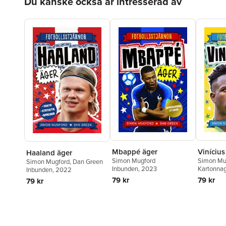
Du kanske också är intresserad av
Mbappé äger
Vinícius
Haaland äger
Simon Mugford
Simon Mu
Simon Mugford
,
Dan Green
Inbunden
, 2023
Kartonna
Inbunden
, 2022
79 kr
79 kr
79 kr