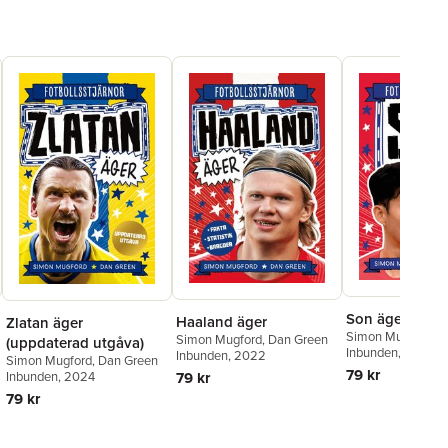
Son äger
Haaland äger
Zlatan äger
Simon Mugford
,
D
Simon Mugford
,
Dan Green
(uppdaterad utgåva)
Inbunden
, 2025
Inbunden
, 2022
Simon Mugford
,
Dan Green
79 kr
Inbunden
, 2024
79 kr
79 kr