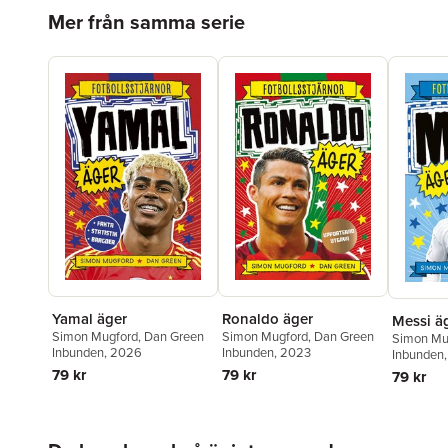
Hoppa över listan
Mer från samma serie
Yamal äger
Ronaldo äger
Messi ä
Simon Mugford
,
Dan Green
Simon Mugford
,
Dan Green
Simon Mu
Inbunden
, 2026
Inbunden
, 2023
Inbunden
79 kr
79 kr
79 kr
Hoppa över listan