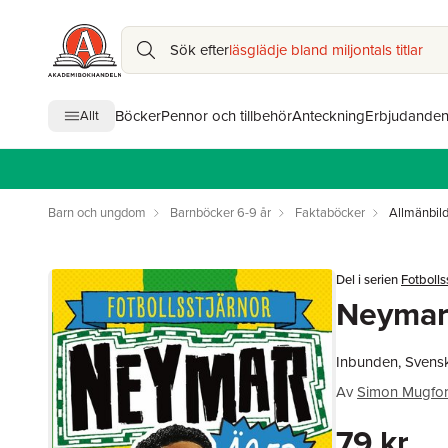
Sök efter
läsglädje bland miljontals titlar
Böcker
Pennor och tillbehör
Anteckning
Erbjudande
Allt
Barn och ungdom
Barnböcker 6-9 år
Faktaböcker
Allmänbil
Del i serien
Fotbolls
Neymar
Inbunden, Svens
Av
Simon Mugfo
79 kr