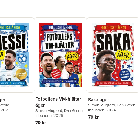
Fotbollens VM-hjältar
Saka äger
ger
äger
Simon Mugford
,
Dan Green
gford
Inbunden
, 2024
, 2023
Simon Mugford
,
Dan Green
Inbunden
, 2026
79 kr
79 kr