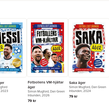
Fotbollens VM-hjältar
Saka äger
ger
äger
Simon Mugford
,
Dan Green
gford
Inbunden
, 2024
, 2023
Simon Mugford
,
Dan Green
Inbunden
, 2026
79 kr
79 kr