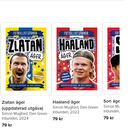
Son äger
Haaland äger
Zlatan äger
Simon Mugford
,
D
Simon Mugford
,
Dan Green
(uppdaterad utgåva)
Inbunden
, 2025
Inbunden
, 2022
Simon Mugford
,
Dan Green
79 kr
Inbunden
, 2024
79 kr
79 kr