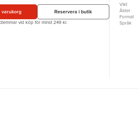
Vikt
Ålder
i varukorg
Reservera i butik
Format
edlemmar vid köp för minst 249 kr.
Språk
Läsålder
Serie
Antal sid
Upplaga
Förlag
ISBN
Miljömärk
Originaltit
Översätta