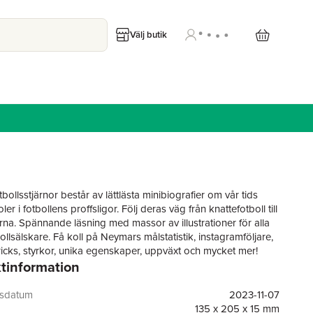
Välj butik
bollsstjärnor består av lättlästa minibiografier om vår tids
oler i fotbollens proffsligor. Följ deras väg från knattefotboll till
orna. Spännande läsning med massor av illustrationer för alla
llsälskare. Få koll på Neymars målstatistik, instagramföljare,
tricks, styrkor, unika egenskaper, uppväxt och mycket mer!
tinformation
gsdatum
2023-11-07
135 x 205 x 15 mm