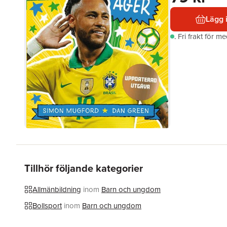
Lägg 
.
Fri frakt för m
Tillhör följande kategorier
Allmänbildning
inom
Barn och ungdom
Bollsport
inom
Barn och ungdom