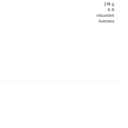
218 g
6-9
Inbunden
Svenska
6-9
Fotbollsstjärnor
or
128
2
Tukan Förlag
9789180380935
ning
FSC
el
Neymar Rules
re
Louise Lundman