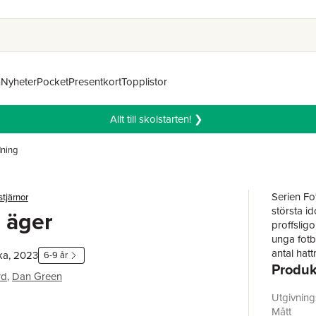
n
Nyheter
Pocket
Presentkort
Topplistor
Allt till skolstarten! ❯
dning
Serien Fot
stjärnor
största id
 äger
proffslig
unga fotbo
antal hat
ka, 2023
6-9 år
Produk
rd
,
Dan Green
Utgivnin
Mått