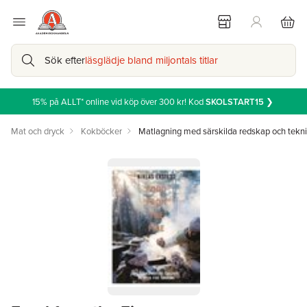
Sök efter
läsglädje bland miljontals titlar
15% på ALLT* online vid köp över 300 kr! Kod
SKOLSTART15
❯
Mat och dryck
Kokböcker
Matlagning med särskilda redskap och tekn