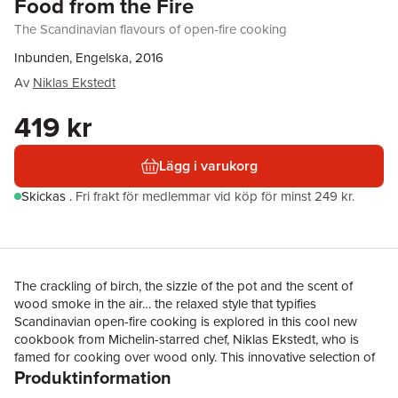
Food from the Fire
The Scandinavian flavours of open-fire cooking
Inbunden, Engelska, 2016
Av
Niklas Ekstedt
419 kr
Lägg i varukorg
Skickas
.
Fri frakt för medlemmar vid köp för minst 249 kr.
The crackling of birch, the sizzle of the pot and the scent of
wood smoke in the air… the relaxed style that typifies
Scandinavian open-fire cooking is explored in this cool new
cookbook from Michelin-starred chef, Niklas Ekstedt, who is
famed for cooking over wood only. This innovative selection of
Produktinformation
recipes highlights the best of modern Nordic food, themed
around ancient cooking methods.Fire pits are easy and