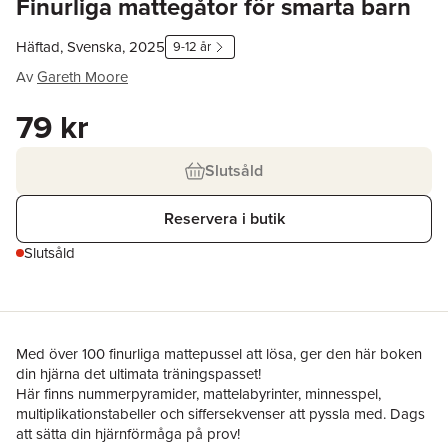
Finurliga mattegåtor för smarta barn
Häftad, Svenska, 2025
9-12 år
Av
Gareth Moore
79 kr
Slutsåld
Reservera i butik
Slutsåld
Med över 100 finurliga mattepussel att lösa, ger den här boken
din hjärna det ultimata träningspasset!
Här finns nummerpyramider, mattelabyrinter, minnesspel,
multiplikationstabeller och siffersekvenser att pyssla med. Dags
att sätta din hjärnförmåga på prov!