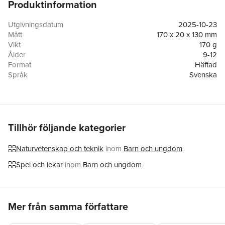
Produktinformation
Skriven av bästsäljande pysselboksförfattaren Gareth Moore.
Utgivningsdatum
2025-10-23
Mått
170 x 20 x 130 mm
Vikt
170 g
Ålder
9-12
Format
Häftad
Språk
Svenska
Läsålder
9-12
Antal sidor
192
Upplaga
1
Förlag
Tukan Förlag
ISBN
9789180388146
Tillhör följande kategorier
Miljömärkning
FSC
Originaltitel
Mental Maths Games for Clever Kids
Naturvetenskap och teknik
inom
Barn och ungdom
Översättare
Björn Åström
Spel och lekar
inom
Barn och ungdom
Hoppa över listan
Mer från samma författare