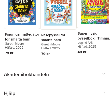
Supermysig
Finurliga mattegåtor
Resepyssel för
pysselbok : Timma
för smarta barn
smarta barn
Legind A/S
av mysig
Gareth Moore
Gareth Moore
Häftad
, 2025
Häftad
, 2025
hjärngympa!
Häftad
, 2025
49 kr
79 kr
79 kr
Akademibokhandeln
Hjälp