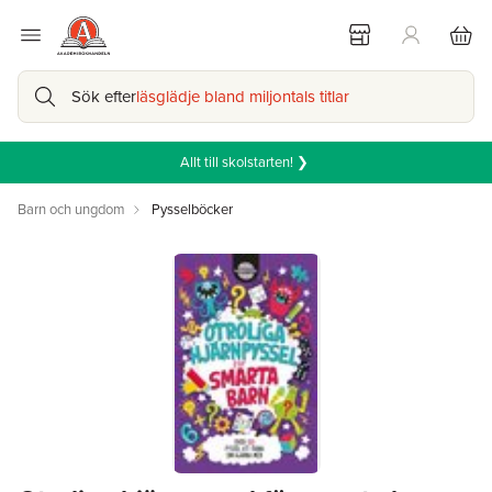
Sök efter
läsglädje bland miljontals titlar
Allt till skolstarten! ❯
Barn och ungdom
Pysselböcker