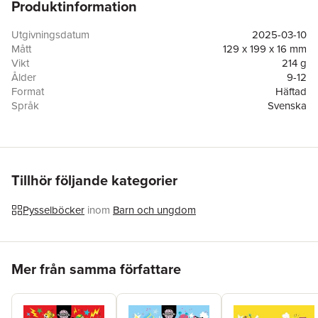
Produktinformation
Utgivningsdatum
2025-03-10
Mått
129 x 199 x 16 mm
Vikt
214 g
Ålder
9-12
Format
Häftad
Språk
Svenska
Läsålder
9-12
Antal sidor
192
Upplaga
1
Förlag
Tukan Förlag
ISBN
9789180387873
Tillhör följande kategorier
Miljömärkning
FSC
Originaltitel
Amazing Brain Games for Clever Kids
Pysselböcker
inom
Barn och ungdom
Översättare
Björn Åström
Hoppa över listan
Mer från samma författare