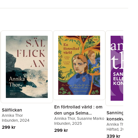
En förtrollad värld : om
Sälflickan
Sanning eller
den unga Selma
Annika Thor
Annika Thor
,
Susanne Marko
konsekvens
Lagerlöf och om
Inbunden
, 2024
Inbunden
, 2025
Annika Thor
berättelserna hon skrev
299 kr
Häftad
, 2012
299 kr
som vuxen
339 kr