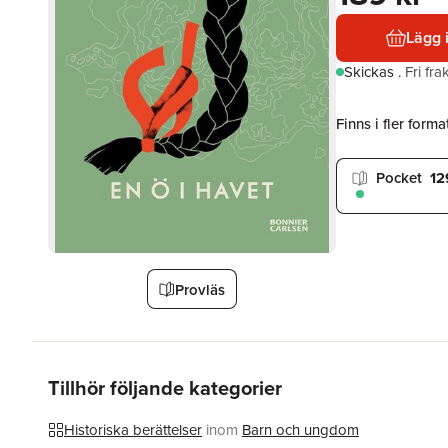
Lägg 
Skickas
.
Fri fr
Finns i fler format
Pocket
12
Provläs
Tillhör följande kategorier
Historiska berättelser
inom
Barn och ungdom