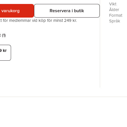
På ön i G
Vikt
bara hav 
Ålder
i varukorg
Reservera i butik
talar dera
Format
En ö i hav
akt för medlemmar vid köp för minst 249 kr.
Språk
skuggan av
Läsålder
i böcker
Serie
 (
1
)
skildras 
Antal sid
– i skugg
Förlag
ISBN
9 kr
Miljömärk