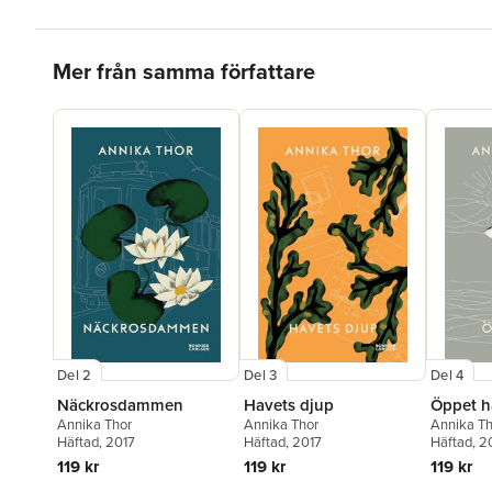
Hoppa över listan
Mer från samma författare
Del 2
Del 3
Del 4
Näckrosdammen
Havets djup
Öppet h
Annika Thor
Annika Thor
Annika Th
Häftad
, 2017
Häftad
, 2017
Häftad
, 2
119 kr
119 kr
119 kr