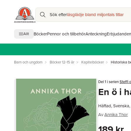
Sök efter
läsglädje bland miljontals titlar
Böcker
Pennor och tillbehör
Anteckning
Erbjudande
Allt
Barn och ungdom
Böcker 12-15 år
Kapitelböcker
Historiska b
Del 1 i serien
Steffi 
En ö i 
Häftad, Svenska,
Av
Annika Thor
189 kr