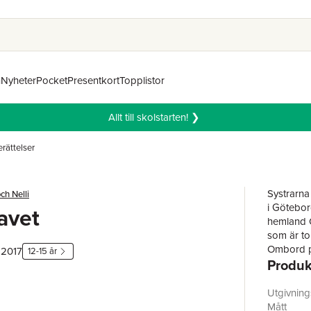
n
Nyheter
Pocket
Presentkort
Topplistor
Allt till skolstarten! ❯
erättelser
Systrarna 
och Nelli
i Götebor
havet
hemland Ö
som är tol
Ombord på
 2017
12-15 år
Produk
för sin l
längs str
glassförs
Utgivnin
men möts 
Mått