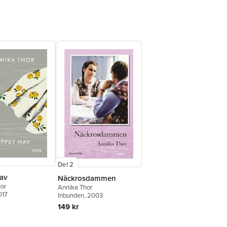
Del 2
av
Näckrosdammen
or
Annika Thor
017
Inbunden
, 2003
149 kr