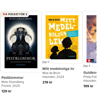
4 POCKET FÖR 3
Del 1
Del 1
Mitt medelroliga liv
Guldkompass
Moa de Bruin
Inbunden
, 2024
Philip Pullman
Pestblommor
Inbunden
, 2018
Mats Strandberg
219 kr
Pocket
, 2025
199 kr
129 kr