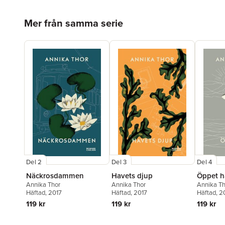
Hoppa över listan
Mer från samma serie
Del 2
Del 3
Del 4
Näckrosdammen
Havets djup
Öppet h
Annika Thor
Annika Thor
Annika Th
Häftad
, 2017
Häftad
, 2017
Häftad
, 2
119 kr
119 kr
119 kr
Hoppa över listan