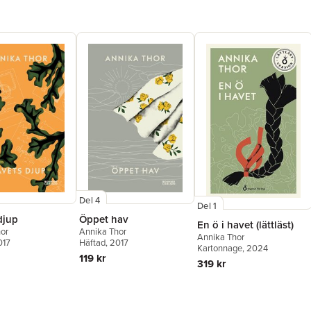
Del 4
Del 1
djup
Öppet hav
En ö i havet (lättläst)
or
Annika Thor
Annika Thor
017
Häftad
, 2017
Kartonnage
, 2024
119 kr
319 kr