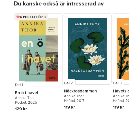
Du kanske också är intresserad av
4 POCKET FÖR 3
Del 2
Del 3
Del 1
Näckrosdammen
Havets 
En ö i havet
Annika Thor
Annika Th
Annika Thor
Häftad
, 2017
Häftad
, 2
Pocket
, 2025
119 kr
119 kr
129 kr