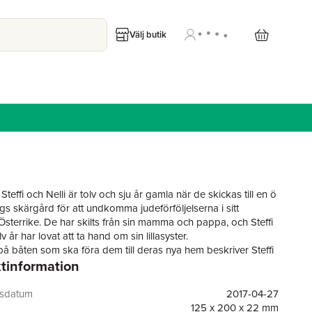
Välj butik
Steffi och Nelli är tolv och sju år gamla när de skickas till en ö
gs skärgård för att undkomma judeförföljelserna i sitt
sterrike. De har skilts från sin mamma och pappa, och Steffi
v år har lovat att ta hand om sin lillasyster.
 båten som ska föra dem till deras nya hem beskriver Steffi
tinformation
illasyster Nelli vad som väntar dem. En semesterort med palmer
andpromenaden, sandstränder med solstolar och
äljare, ett piano och en hund. De drömmer om ett paradis,
gsdatum
2017-04-27
av en karg verklighet.
125 x 200 x 22 mm