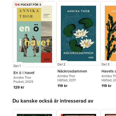
4 POCKET FÖR 3
Del 2
Del 3
Del 1
Näckrosdammen
Havets 
En ö i havet
Annika Thor
Annika Th
Annika Thor
Häftad
, 2017
Häftad
, 2
Pocket
, 2025
119 kr
119 kr
129 kr
Hoppa över listan
Du kanske också är intresserad av