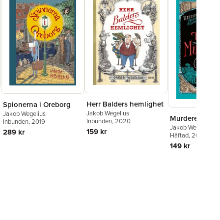
Herr Balders hemlighet
Spionerna i Oreborg
Jakob Wegelius
Jakob Wegelius
Murderer's Ap
Inbunden
, 2020
Inbunden
, 2019
Jakob Wegelius
159 kr
289 kr
Häftad
, 2018
149 kr