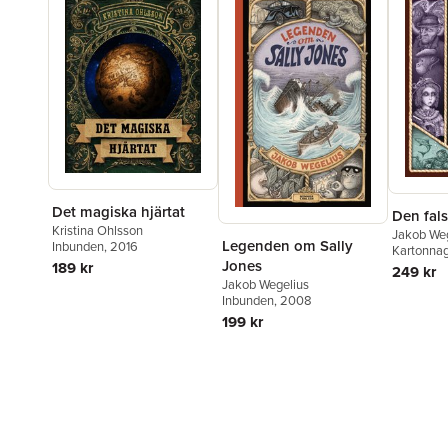
Det magiska hjärtat
Den fal
Kristina Ohlsson
Jakob Weg
Legenden om Sally
Inbunden
, 2016
Kartonna
Jones
189 kr
249 kr
Jakob Wegelius
Inbunden
, 2008
199 kr