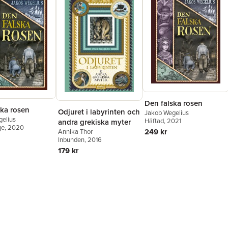
Den falska rosen
ska rosen
Odjuret i labyrinten och
Jakob Wegelius
elius
Häftad
, 2021
andra grekiska myter
ge
, 2020
249 kr
Annika Thor
Inbunden
, 2016
179 kr