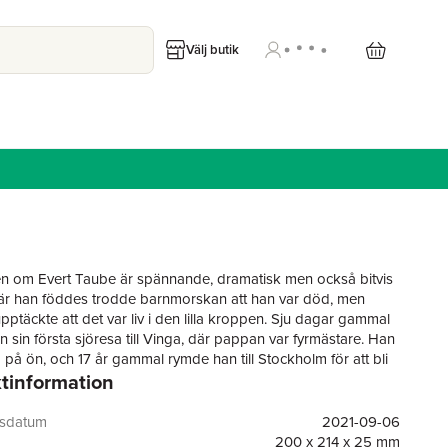
Välj butik
en om Evert Taube är spännande, dramatisk men också bitvis
r han föddes trodde barnmorskan att han var död, men
pptäckte att det var liv i den lilla kroppen. Sju dagar gammal
n sin första sjöresa till Vinga, där pappan var fyrmästare. Han
 på ön, och 17 år gammal rymde han till Stockholm för att bli
tinformation
Han fick ett ultimatum av sin pappa – börja i internatskola
ll sjöss. Evert valde det senare och fick stoff till ett helt liv av
berättelser: romantik och frierier, stormar och fiender,
gsdatum
2021-09-06
e och ritt över Pampas – beväpnad med pistol. Annika Thor
200 x 214 x 25 mm