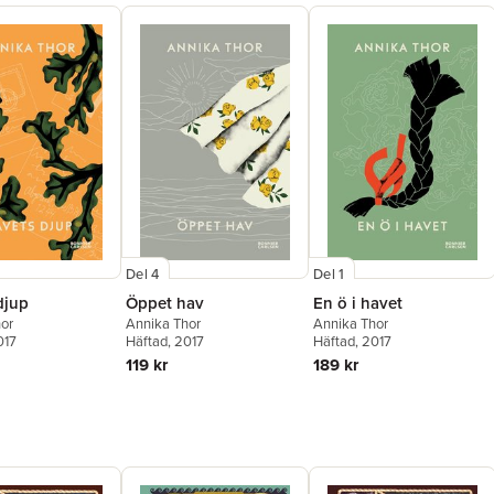
Del 4
Del 1
djup
Öppet hav
En ö i havet
or
Annika Thor
Annika Thor
017
Häftad
, 2017
Häftad
, 2017
119 kr
189 kr