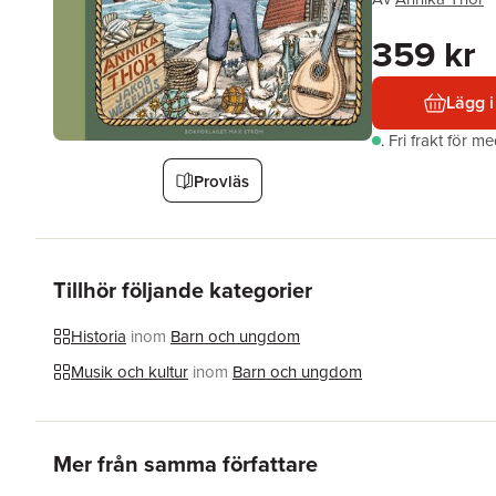
359 kr
Lägg i
.
Fri frakt för m
Provläs
Tillhör följande kategorier
Historia
inom
Barn och ungdom
Musik och kultur
inom
Barn och ungdom
Hoppa över listan
Mer från samma författare