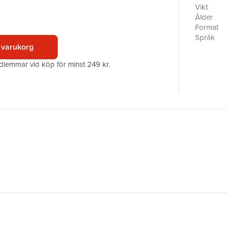
har skriv
Vikt
illustrati
Ålder
Format
Språk
 varukorg
Läsålder
Antal sid
edlemmar vid köp för minst 249 kr.
Förlag
Illustratör
Medarbet
ISBN
Miljömärk