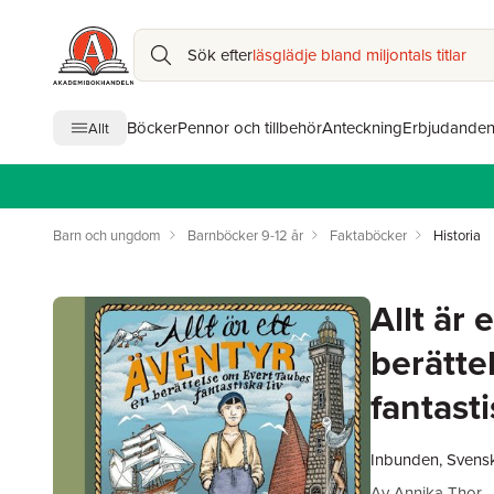
Sök efter
läsglädje bland miljontals titlar
Böcker
Pennor och tillbehör
Anteckning
Erbjudande
Allt
Barn och ungdom
Barnböcker 9-12 år
Faktaböcker
Historia
Allt är 
berätte
fantasti
Inbunden, Svens
Av
Annika Thor