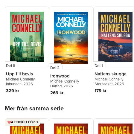
Del 8
Del 1
Del 2
Upp till bevis
Nattens skugga
Ironwood
Michael Connelly
Michael Connelly
Michael Connelly
Inbunden
, 2026
Storpocket
, 2026
Häftad
, 2026
329 kr
179 kr
269 kr
Hoppa över listan
Mer från samma serie
4 POCKET FÖR 3