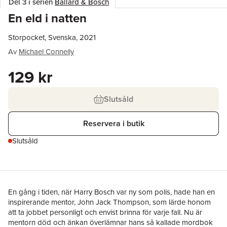
Del 3 i serien
Ballard & Bosch
En eld i natten
Storpocket, Svenska, 2021
Av
Michael Connelly
129 kr
Slutsåld
Reservera i butik
Slutsåld
En gång i tiden, när Harry Bosch var ny som polis, hade han en
inspirerande mentor, John Jack Thompson, som lärde honom
att ta jobbet personligt och envist brinna för varje fall. Nu är
mentorn död och änkan överlämnar hans så kallade mordbok