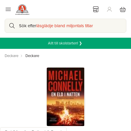
Sök efter
läsglädje bland miljontals titlar
Allt till skolstarten! ❯
Deckare
Deckare