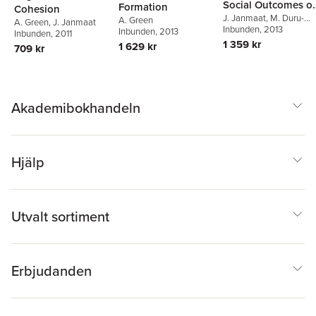
Social Outcomes of
Formation
Cohesion
Education Systems
J. Janmaat
,
M. Duru-
A. Green
A. Green
,
J. Janmaat
Bellat
Inbunden
,
P. Méhaut
, 2013
,
A.
Inbunden
, 2013
Inbunden
, 2011
Green
1 359 kr
1 629 kr
709 kr
Akademibokhandeln
Hjälp
Utvalt sortiment
Erbjudanden