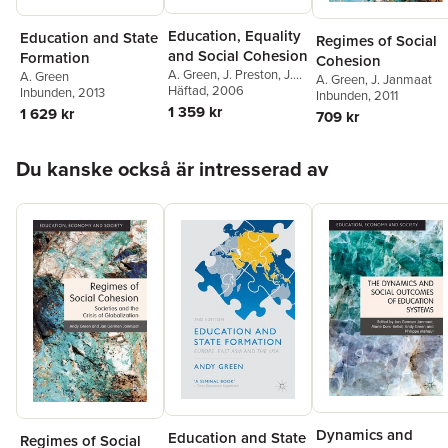
Education, Equality
Education and State
Regimes of Social
and Social Cohesion
Formation
Cohesion
A. Green
,
J. Preston
,
J.
A. Green
A. Green
,
J. Janmaat
Janmaat
Häftad
, 2006
Inbunden
, 2013
Inbunden
, 2011
1 359 kr
1 629 kr
709 kr
Hoppa över listan
Du kanske också är intresserad av
Dynamics and
Education and State
Regimes of Social