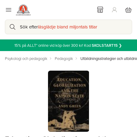
Sök efter
läsglädje bland miljontals titlar
15% på ALLT* online vid köp över 300 kr! Kod
SKOLSTART15
❯
Psykologi och pedagogik
Pedagogik
Utbildningsstrategier och utbildni