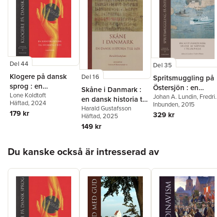
Rudolf Rydstedt
,
Niklas
Schiöler
,
Lennart
Sjögren
,
Lena Sjöstrand
,
Göran Sonnevi
,
Nina
Södergren
,
Niklas
Törnlund
,
Jan Olov Ullén
Del 44
Del 35
Klogere på dansk
Del 16
Spritsmuggling på
sprog : en
Östersjön : en
Skåne i Danmark :
håndsrækning til
Lone Koldtoft
kulturhistorisk
Johan A. Lundin
,
Fredri
en dansk historia till
Häftad
, 2024
Nilsson
Inbunden
, 2015
svensktalende
studie av nätverk i
1658
Harald Gustafsson
179 kr
329 kr
Häftad
, 2025
tillblivelse
149 kr
Hoppa över listan
Du kanske också är intresserad av