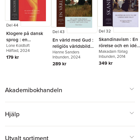
Del 44
Del 32
Del 43
Klogere på dansk
Skandinavism : En
sprog : en
En värld med Gud :
rörelse och en idé
håndsrækning til
Lone Koldtoft
religiös världsbild
Häftad
, 2024
under 1800-talet
Makadam förlag
svensktalende
och kyrka i dansk-
Hanne Sanders
Inbunden
, 2014
179 kr
Inbunden
, 2024
svenska Lunds stift
349 kr
289 kr
1650-1720
Akademibokhandeln
Hjälp
Utvalt sortiment