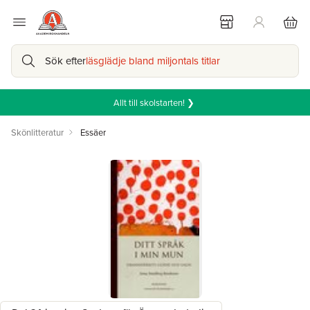
Sök efter
läsglädje bland miljontals titlar
Allt till skolstarten! ❯
Skönlitteratur
Essäer