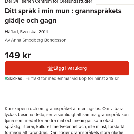
Del 34 i serien
Centrum för Öresundsstudier
Ditt språk i min mun : grannspråkets
glädje och gagn
Häftad, Svenska, 2014
Av
Anna Smedberg Bondesson
149 kr
Lägg i varukorg
Skickas
.
Fri frakt för medlemmar vid köp för minst 249 kr.
Kunskapen i och om grannspråket är menings­lös. Om vi bara
lyckas besinna detta, ser vi samtidigt att samma grannspråk kan
tjäna som medel för andra mål och meningar, som ökad
språklig, litterär, kulturell medvetenhet och, inte minst, förstärkt
förmåga att förundras. Däri ligger grannspråkets stora glädje