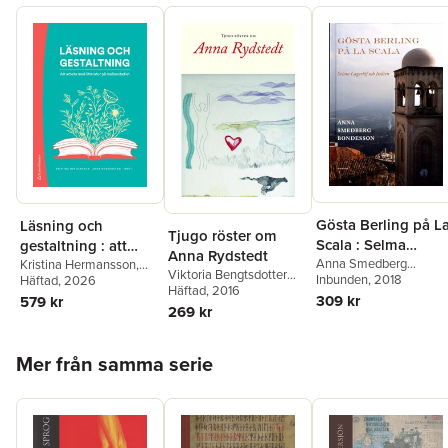
Gösta Berling på L
Läsning och
Tjugo röster om
Scala : Selma
gestaltning : att
Anna Rydstedt
Lagerlöf och Italien
Anna Smedberg
arbeta med litteratur
Kristina Hermansson
,
Viktoria Bengtsdotter
Bondesson
Inbunden
, 2018
Anna Nordenstam
Häftad
, 2026
,
Malin
på mellanstadiet
Katz
Häftad
,
Ingegerd
, 2016
Blix
,
Christoffer Dahl
,
309 kr
579 kr
Blomstrand
,
Anna
269 kr
Martin Hellström
,
Ola
Smedberg Bondesson
,
Henricsson
,
Mary
Jonas Ellerström
,
Horace
Ingemansson
,
Peter
Hoppa över listan
Engdahl
,
Ulrika
Mer från samma serie
Kostenniemi
,
Stefan
Emmanuelsson
,
Stina
Lundström
,
Maria Nilson
,
Hammar
,
Lena Jönsson
,
Olle Nordberg
,
Anna
Eva Lilja
,
Lena Lundgren
,
Smedberg Bondesson
,
Chen Maiping
,
Eva
Ann Steiner
,
Anette
Perbrand Magnusson
,
Svensson
,
Olle Widhe